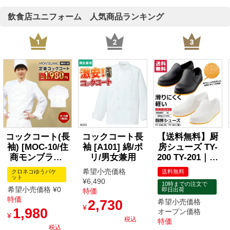
飲食店ユニフォーム 人気商品ランキング
コックコート(長
コックコート長
【送料無料】厨
袖) [MOC-10/住
袖 [A101] 綿/ポ
房シューズ TY-
商モンブラン]
リ/男女兼用
200 TY-201｜滑
(SS-8L)
りにくい・軽
希望小売価格
クロネコゆうパケ
送料無料
量・疲れにくい
ット
¥
6,490
10時までの注文で
｜飲食店・調理
希望小売価格
¥
0
即日出荷
特価
場向け
特価
2,730
希望小売価格
¥
1,980
オープン価格
¥
税込
特価
税込