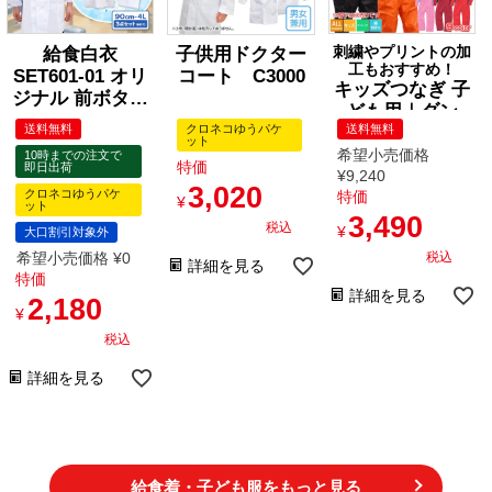
給食白衣
子供用ドクター
刺繍やプリントの加
工もおすすめ！
SET601-01 オリ
コート C3000
キッズつなぎ 子
ジナル 前ボタン
ども用｜ダン
A型 （90-4L）
送料無料
クロネコゆうパケ
送料無料
ス・イベント・
ット
衣装におすすめ
希望小売価格
10時までの注文で
特価
即日出荷
｜キッズツナギ
¥
9,240
3,020
クロネコゆうパケ
特価
[桑和/9009]
¥
ット
3,490
税込
¥
大口割引対象外
希望小売価格
¥
0
税込
詳細を見る
特価
詳細を見る
2,180
¥
税込
詳細を見る
給食着・子ども服をもっと見る