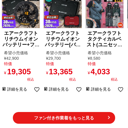
エアークラフト
エアークラフト
エアークラフト
リチウムイオン
リチウムイオン
タクティカルベ
バッテリー+ファ
バッテリー[バー
スト(ユニセック
ンユニット(ブラ
トル/AC10] 2026
ス)[バート
希望小売価格
希望小売価格
希望小売価格
ック)セット[バ
年モデル
ル/AC1154] (S-
¥
42,900
¥
29,700
¥
8,580
ート
XL)
特価
特価
特価
ル/AC10/AC10-
19,305
13,365
4,033
¥
¥
¥
1] 2026年モデル
税込
税込
税込
詳細を見る
詳細を見る
詳細を見る
ファン付き作業着をもっと見る