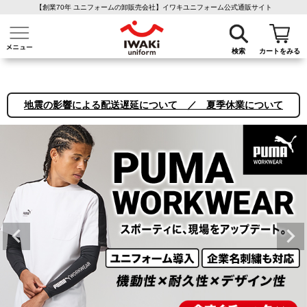
【創業70年 ユニフォームの卸販売会社】イワキユニフォーム公式通販サイト
介護ユニフォーム
作業着・作業服
ファン付き作業着
医療白衣
事務
検索
カートをみる
地震の影響による配送遅延について ／ 夏季休業について