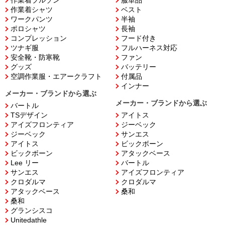
作業着シャツ
ベスト
ワークパンツ
半袖
ポロシャツ
長袖
コンプレッション
フード付き
ツナギ服
フルハーネス対応
安全靴・防寒靴
ファン
グッズ
バッテリー
空調作業服・エアークラフト
付属品
インナー
メーカー・ブランドから選ぶ
メーカー・ブランドから選ぶ
バートル
TSデザイン
アイトス
アイズフロンティア
ジーベック
ジーベック
サンエス
アイトス
ビックボーン
ビックボーン
アタックベース
Lee リー
バートル
サンエス
アイズフロンティア
クロダルマ
クロダルマ
アタックベース
桑和
桑和
グランシスコ
Unitedathle