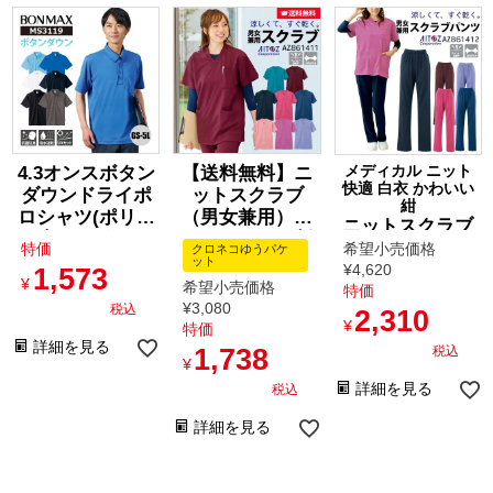
4.3オンスボタン
【送料無料】ニ
メディカル ニット
快適 白衣 かわいい
ダウンドライポ
ットスクラブ
紺
ロシャツ(ポリジ
（男女兼用）｜
ニットスクラブ
ン加工)[ボンマ
ストレッチ・制
パンツ 男女兼用
特価
希望小売価格
クロネコゆうパケ
ックス/MS3119]
電・吸汗速乾 医
ット
[AZ861412/アイ
¥
4,620
1,573
GS-5L
療用スクラブ 看
¥
希望小売価格
特価
トス]
護師・介護・歯
¥
3,080
税込
2,310
¥
科｜[アイト
特価
詳細を見る
ス/AZ861411]
1,738
税込
¥
詳細を見る
税込
詳細を見る