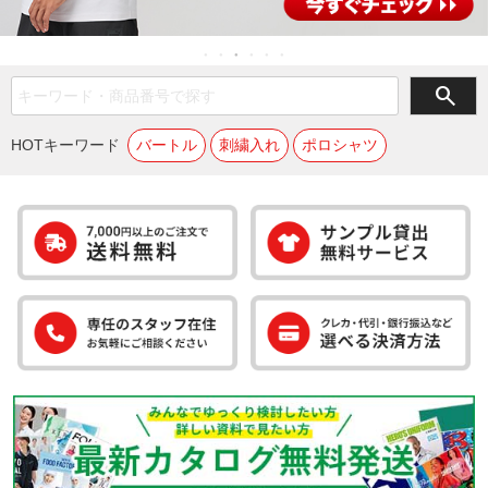
search
HOTキーワード
バートル
刺繍入れ
ポロシャツ