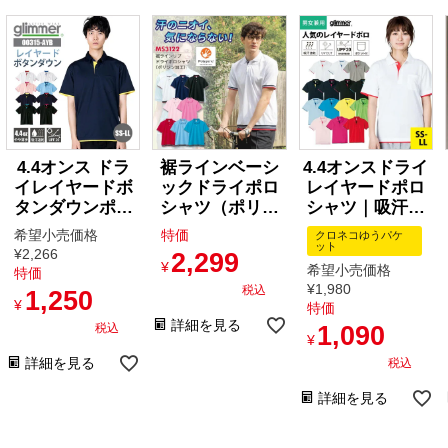
4.4オンス ドラ
裾ラインベーシ
4.4オンスドライ
イレイヤードボ
ックドライポロ
レイヤードポロ
タンダウンポロ
シャツ（ポリジ
シャツ｜吸汗速
シャツ[トム
ン加工）
乾・スポーツ・
希望小売価格
特価
クロネコゆうパケ
ス/00315-AYB]
[MS3122/ボンマ
介護・制服｜[ト
ット
¥
2,266
2,299
SS-LL
ックス]
ムス/00339-AYP]
¥
希望小売価格
特価
SS-LL
¥
1,980
税込
1,250
¥
特価
詳細を見る
税込
1,090
¥
詳細を見る
税込
詳細を見る