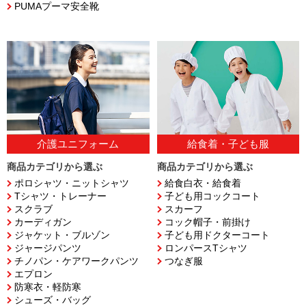
PUMAプーマ安全靴
介護ユニフォーム
給食着・子ども服
商品カテゴリから選ぶ
商品カテゴリから選ぶ
ポロシャツ・ニットシャツ
給食白衣・給食着
Tシャツ・トレーナー
子ども用コックコート
スクラブ
スカーフ
カーディガン
コック帽子・前掛け
ジャケット・ブルゾン
子ども用ドクターコート
ジャージパンツ
ロンパースTシャツ
チノパン・ケアワークパンツ
つなぎ服
エプロン
防寒衣・軽防寒
シューズ・バッグ