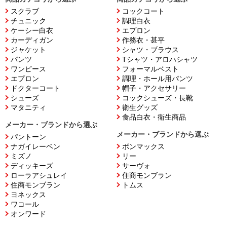
スクラブ
コックコート
チュニック
調理白衣
ケーシー白衣
エプロン
カーディガン
作務衣・甚平
ジャケット
シャツ・ブラウス
パンツ
Tシャツ・アロハシャツ
ワンピース
フォーマルベスト
エプロン
調理・ホール用パンツ
ドクターコート
帽子・アクセサリー
シューズ
コックシューズ・長靴
マタニティ
衛生グッズ
食品白衣・衛生商品
メーカー・ブランドから選ぶ
メーカー・ブランドから選ぶ
パントーン
ナガイレーベン
ボンマックス
ミズノ
リー
ディッキーズ
サーヴォ
ローラアシュレイ
住商モンブラン
住商モンブラン
トムス
ヨネックス
ワコール
オンワード