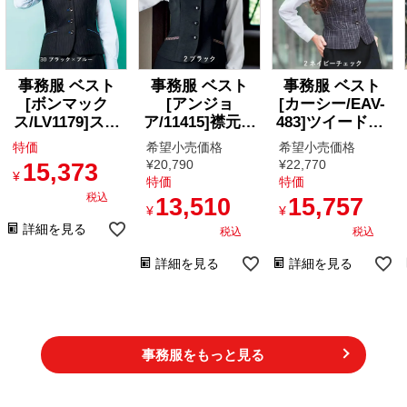
事務服 ベスト
事務服 ベスト
事務服 ベスト
[ボンマック
[アンジョ
[カーシー/EAV-
ス/LV1179]スト
ア/11415]襟元ツ
483]ツイード風/
ライプ/パイピン
イード
チェック/パイピ
特価
希望小売価格
希望小売価格
グ/制電
ング
¥
20,790
¥
22,770
15,373
¥
特価
特価
税込
13,510
15,757
¥
¥
詳細を見る
税込
税込
詳細を見る
詳細を見る
事務服をもっと見る