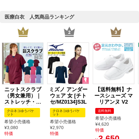
医療白衣 人気商品ランキング
ニットスクラブ
ミズノ アンダー
【送料無料】ナ
（男女兼用）｜
ウェア 女 [チト
ースシューズ マ
ストレッチ・制
セ/MZ0134]S3L
リアンヌ V2
電・吸汗速乾 医
クロネコゆうパケ
クロネコゆうパケ
送料無料
療用スクラブ 看
ット
ット
希望小売価格
護師・介護・歯
希望小売価格
希望小売価格
¥
4,620
科｜[アイト
¥
3,080
¥
2,970
特価
ス/AZ861411]
特価
特価
3,650