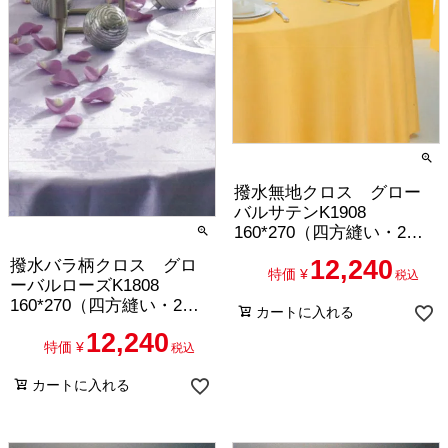
撥水無地クロス グロー
バルサテンK1908
160*270（四方縫い・2枚
セット）
12,240
撥水バラ柄クロス グロ
特価
¥
税込
ーバルローズK1808
160*270（四方縫い・2枚
カートに入れる
セット）
12,240
特価
¥
税込
カートに入れる