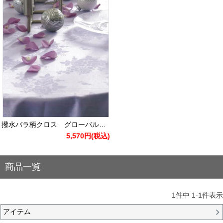
撥水バラ柄クロス グローバルローズK1808 100*100（四方縫い・3枚セット）
5,570円
(税込)
商品一覧
1
件中
1
-
1
件表示
アイテム