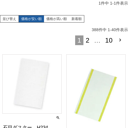
1
件中
1
-
1
件表示
並び替え
価格が安い順
価格が高い順
新着順
388
件中
1
-
40
件表示
1
2
…
10
石目ダスター H234