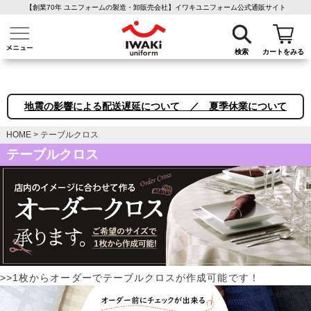
【創業70年 ユニフォームの製造・卸販売会社】イワキユニフォーム公式通販サイト
介護ユニフォーム
作業着・作業服
ファン付き作業着
医療白衣
事務
検索
カートをみる
地震の影響による配送遅延について ／ 夏季休業について
HOME
テーブルクロス
テーブルクロス
>>1枚からオーダーでテーブルクロスが作成可能です！