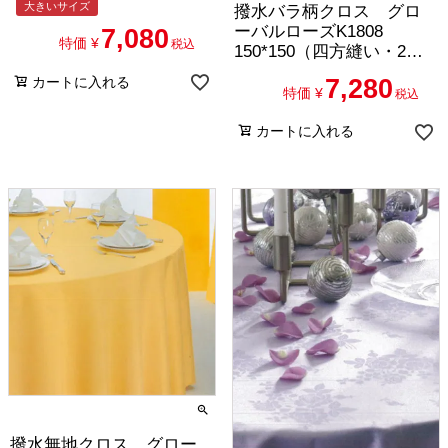
大きいサイズ
撥水バラ柄クロス グロ
ーバルローズK1808
7,080
特価
¥
税込
150*150（四方縫い・2枚
セット）
7,280
カートに入れる
特価
¥
税込
カートに入れる
撥水無地クロス グロー