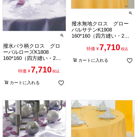
撥水無地クロス グロー
バルサテンK1908
160*160（四方縫い・2枚
セット）
7,710
撥水バラ柄クロス グロ
特価
¥
税込
ーバルローズK1808
160*160（四方縫い・2枚
カートに入れる
セット）
7,710
特価
¥
税込
カートに入れる