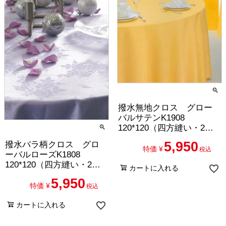
撥水無地クロス グロー
バルサテンK1908
120*120（四方縫い・2枚
セット）
5,950
撥水バラ柄クロス グロ
特価
¥
税込
ーバルローズK1808
120*120（四方縫い・2枚
カートに入れる
セット）
5,950
特価
¥
税込
カートに入れる