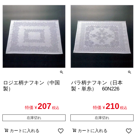
ロジエ柄ナフキン（中国
バラ柄ナフキン（日本
製）
製・単糸） 60N226
207
210
特価
¥
特価
¥
税込
税込
在庫切れ
在庫切れ
カートに入れる
カートに入れる