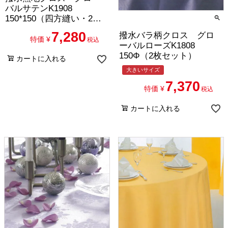
バルサテンK1908
150*150（四方縫い・2枚
セット）
7,280
撥水バラ柄クロス グロ
特価
¥
税込
ーバルローズK1808
150Φ（2枚セット）
カートに入れる
大きいサイズ
7,370
特価
¥
税込
カートに入れる