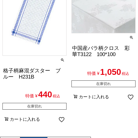
中国産バラ柄クロス 彩
華T3122 100*100
1,050
格子柄麻混ダスター ブ
特価
¥
税込
ルー H231B
在庫切れ
440
特価
¥
税込
カートに入れる
在庫切れ
カートに入れる