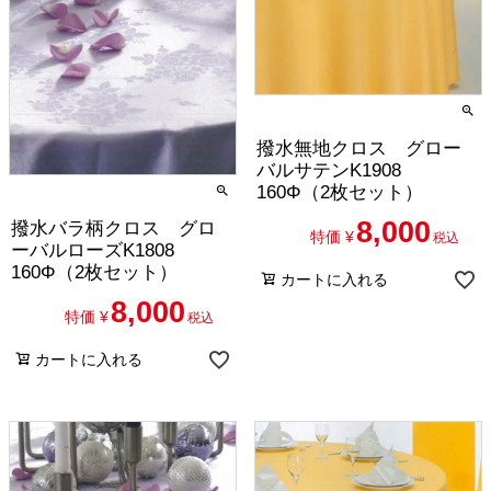
撥水無地クロス グロー
バルサテンK1908
160Φ（2枚セット）
8,000
撥水バラ柄クロス グロ
特価
¥
税込
ーバルローズK1808
160Φ（2枚セット）
カートに入れる
8,000
特価
¥
税込
カートに入れる