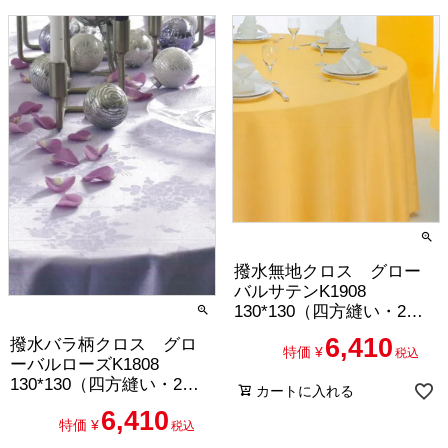
撥水無地クロス グロー
バルサテンK1908
130*130（四方縫い・2枚
セット）
6,410
撥水バラ柄クロス グロ
特価
¥
税込
ーバルローズK1808
130*130（四方縫い・2枚
カートに入れる
セット）
6,410
特価
¥
税込