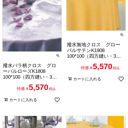
撥水無地クロス グロー
バルサテンK1908
100*100（四方縫い・3枚
セット）
5,570
撥水バラ柄クロス グロ
特価
¥
税込
ーバルローズK1808
100*100（四方縫い・3枚
カートに入れる
セット）
5,570
特価
¥
税込
カートに入れる