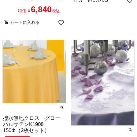
カートに入れる
セット）
6,840
特価
¥
税込
カートに入れる
撥水無地クロス グロー
バルサテンK1908
150Φ（2枚セット）