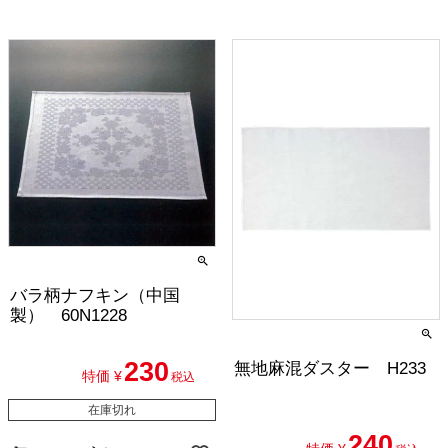
バラ柄ナフキン（中国
製） 60N1228
230
無地麻混ダスター H233
特価
¥
税込
在庫切れ
240