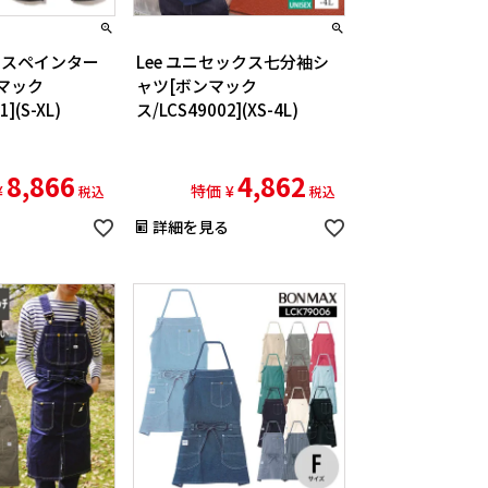
ィースペインター
Lee ユニセックス七分袖シ
マック
ャツ[ボンマック
](S-XL)
ス/LCS49002](XS-4L)
8,866
4,862
¥
特価
¥
税込
税込
詳細を見る