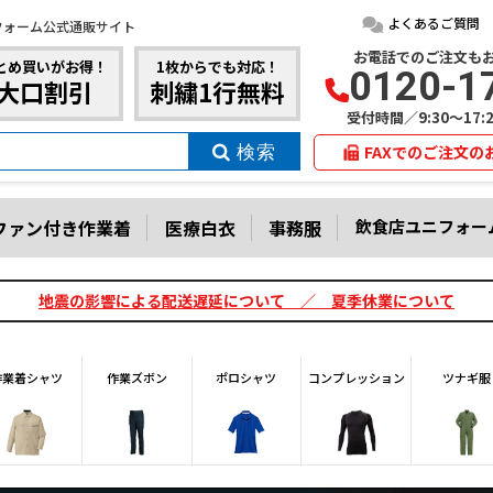
よくあるご質問
フォーム公式通販サイト
お電話でのご注文も
とめ買いがお得！
1枚からでも対応！
0120-1
大口割引
刺繍1行無料
受付時間／9:30～17
FAXでのご注文の
ファン付き作業着
医療白衣
事務服
飲食店ユニフォー
地震の影響による配送遅延について ／ 夏季休業について
作業着シャツ
作業ズボン
ポロシャツ
コンプレッション
ツナギ服