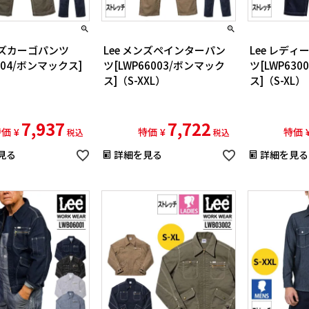
メンズカーゴパンツ
Lee メンズペインターパン
Lee レデ
6004/ボンマックス]
ツ[LWP66003/ボンマック
ツ[LWP63
）
ス]（S-XXL）
ス]（S-XL）
7,937
7,722
特価
¥
特価
¥
特価
税込
税込
見る
詳細を見る
詳細を見る