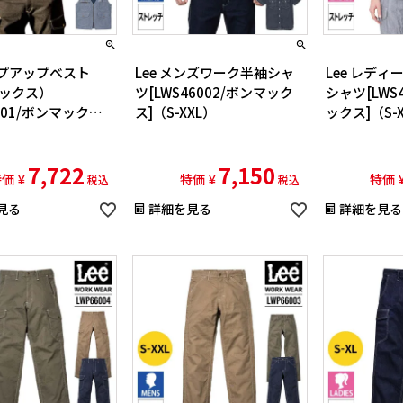
ジップアップベスト
Lee メンズワーク半袖シャ
Lee レデ
ックス）
ツ[LWS46002/ボンマック
シャツ[LWS
9001/ボンマックス]
ス]（S-XXL）
ックス]（S-
L）
7,722
7,150
特価
¥
特価
¥
特価
税込
税込
見る
詳細を見る
詳細を見る