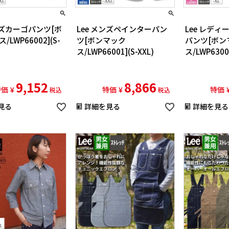
ンズカーゴパンツ[ボ
Lee メンズペインターパン
Lee レデ
LWP66002](S-
ツ[ボンマック
パンツ[ボン
ス/LWP66001](S-XXL)
ス/LWP63001
9,152
8,866
特価
¥
特価
¥
特価
税込
税込
見る
詳細を見る
詳細を見る