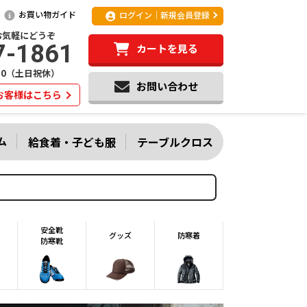
お買い物ガイド
ログイン｜新規会員登録
お気軽にどうぞ
7-1861
カートを見る
:20（土日祝休）
お問い合わせ
お客様はこちら
ム
給食着・子ども服
テーブルクロス
安全靴
グッズ
防寒着
防寒靴