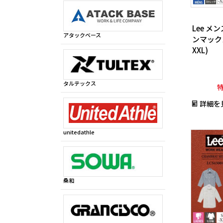
Lee メ
アタックベース
ンマックス/
XXL)
タルテックス
詳細を
unitedathle
桑和