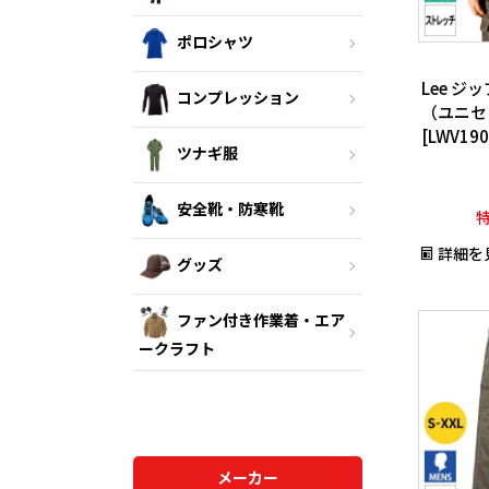
ポロシャツ
Lee 
コンプレッション
（ユニセ
[LWV1
ツナギ服
（XS-XX
安全靴・防寒靴
詳細を
グッズ
ファン付き作業着・エア
ークラフト
メーカー