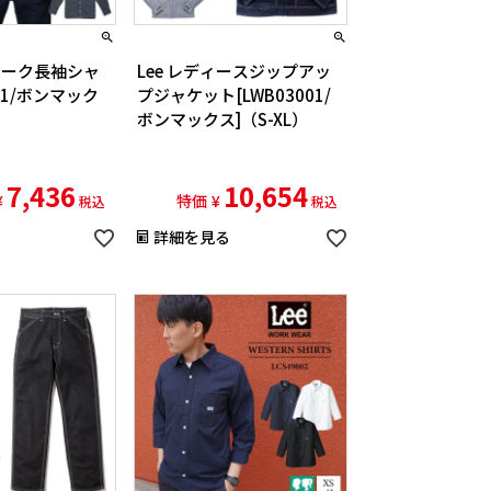
ズワーク長袖シャ
Lee レディースジップアッ
001/ボンマック
プジャケット[LWB03001/
）
ボンマックス]（S-XL）
7,436
10,654
¥
特価
¥
税込
税込
詳細を見る