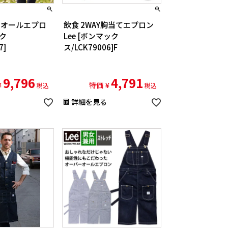
バーオールエプロ
飲食 2WAY胸当てエプロン
ック
Lee [ボンマック
7]
ス/LCK79006]F
9,796
4,791
¥
特価
¥
税込
税込
詳細を見る