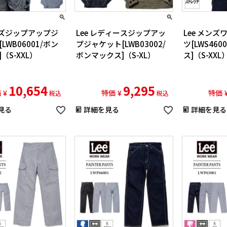
メンズジップアップジ
Lee レディースジップアッ
Lee メン
LWB06001/ボン
プジャケット[LWB03002/
ツ[LWS46
（S-XXL）
ボンマックス]（S-XL）
ス]（S-XXL
10,654
9,295
価
¥
特価
¥
特価
税込
税込
見る
詳細を見る
詳細を見る