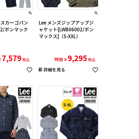
ィースカーゴパン
Lee メンズジップアップジ
002/ボンマック
ャケット[LWB06002/ボン
マックス]（S-XXL）
7,579
9,295
¥
特価
¥
税込
税込
詳細を見る