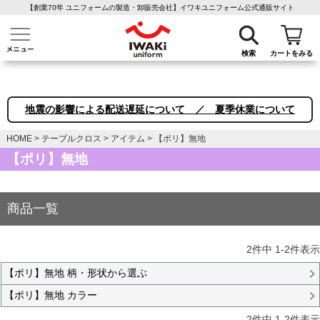
【創業70年 ユニフォームの製造・卸販売会社】イワキユニフォーム公式通販サイト
介護ユニフォーム
作業着・作業服
ファン付き作業着
医療白衣
事務
検索
カートをみる
地震の影響による配送遅延について ／ 夏季休業について
HOME
テーブルクロス
アイテム
【ポリ】無地
【ポリ】無地
商品一覧
2
件中
1
-
2
件表示
【ポリ】無地 柄・形状から選ぶ
【ポリ】無地 カラー
2
件中
1
-
2
件表示