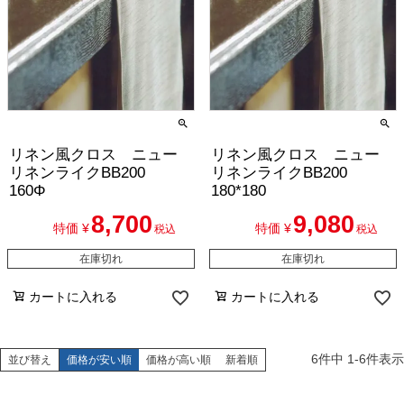
リネン風クロス ニュー
リネン風クロス ニュー
リネンライクBB200
リネンライクBB200
160Φ
180*180
8,700
9,080
特価
¥
特価
¥
税込
税込
在庫切れ
在庫切れ
カートに入れる
カートに入れる
6
件中
1
-
6
件表示
並び替え
価格が安い順
価格が高い順
新着順