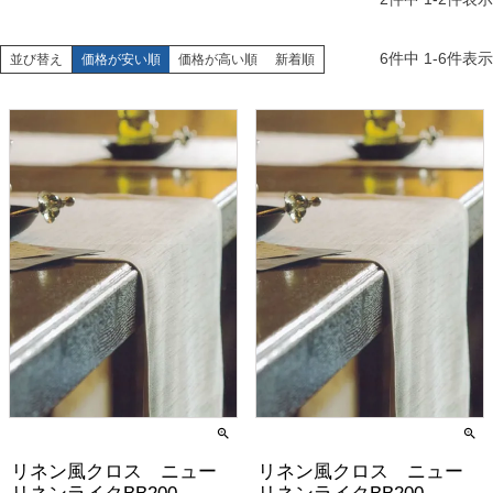
6
件中
1
-
6
件表示
並び替え
価格が安い順
価格が高い順
新着順
リネン風クロス ニュー
リネン風クロス ニュー