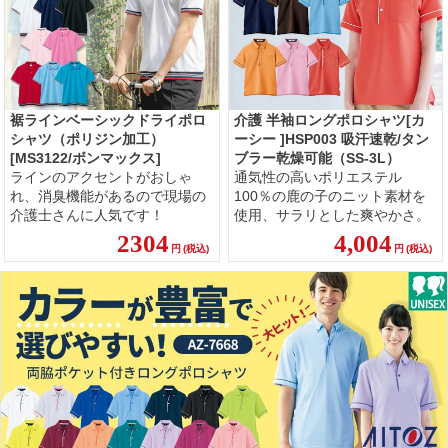
裾ラインベーシックドライポロ
介護 半袖ロングポロシャツ[カ
シャツ（ポリジン加工）
ーシー ]HSP003 吸汗速乾/タン
[MS3122/ボンマックス]
ブラー乾燥可能（SS-3L）
ラインのアクセントがおしゃ
通気性の高いポリエステル
れ、消臭機能があるので現場の
100％の鹿の子のニット素材を
介護士さんに人気です！
使用、サラリとした爽やかさ。
2304
4,004
円
(税込)
円
(税込)