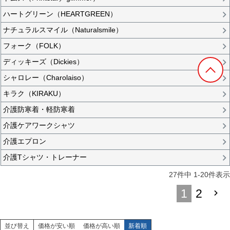
ハートグリーン（HEARTGREEN）
ナチュラルスマイル（Naturalsmile）
フォーク（FOLK）
ディッキーズ（Dickies）
シャロレー（Charolaiso）
キラク（KIRAKU）
介護防寒着・軽防寒着
介護ケアワークシャツ
介護エプロン
介護Tシャツ・トレーナー
27
件中
1
-
20
件表示
1
2
並び替え
価格が安い順
価格が高い順
新着順