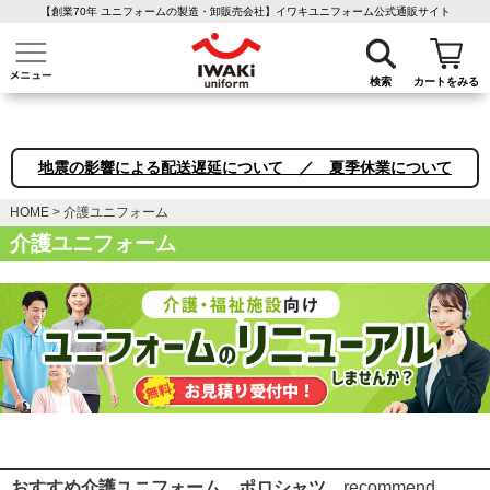
【創業70年 ユニフォームの製造・卸販売会社】イワキユニフォーム公式通販サイト
介護ユニフォーム
作業着・作業服
ファン付き作業着
医療白衣
事務
検索
カートをみる
地震の影響による配送遅延について ／ 夏季休業について
HOME
介護ユニフォーム
介護ユニフォーム
おすすめ介護ユニフォーム ポロシャツ
recommend