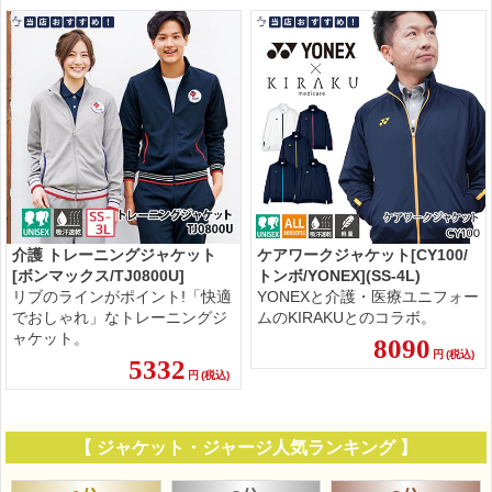
介護 トレーニングジャケット
ケアワークジャケット[CY100/
[ボンマックス/TJ0800U]
トンボ/YONEX](SS-4L)
リブのラインがポイント!「快適
YONEXと介護・医療ユニフォー
でおしゃれ」なトレーニングジ
ムのKIRAKUとのコラボ。
ャケット。
8090
円
(税込)
5332
円
(税込)
【 ジャケット・ジャージ人気ランキング 】