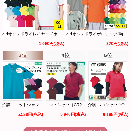
4.4オンスドライレイヤードポロシャツ｜吸汗速乾・スポーツ・介護・制服｜[トムス/00339-AYP] SS-LL
4.4オンスドライポロシャツ(胸ポケット付)｜吸汗速乾・スポーツ・介護・制服｜[トムス/00330-AVP]SS-LL
1,090円
(税込)
870円
(税込)
3位
4位
5位
介護 ニットシャツ・ボタンダウン・男女兼用【トンボ/CR145】（SS～3L）
ニットシャツ［CR213/トンボ]（SS-3L）
介護 ポロシャツ YONEX 男女兼用/吸汗速乾/無地 (トンボ/ヨネックス/CY200)
5,528円
(税込)
5,940円
(税込)
6,188円
(税込)