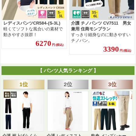
レディスパンツCR584-(S-3L)
介護 チノパンツ CV7511 男女
軽くてソフトな風合いの素材で
兼用 住商モンブラン
動きやすさ抜群！
すっきり細身なのに動きやすい
チノパン。
6270
円
(税込)
3390
円
(税込)
【 パンツ人気ランキング 】
1位
2位
3位
介護 裾上げらくらくパンツ[ボンマックス/FP6700U]男女兼用
介護 レディスストレッチウエストリブパンツ[ボンマックス/FP6306L]
飲食 メンズシャーリングワンタックチノパンツ [アイトス/HS2602] ストレッチ/制電/男性用