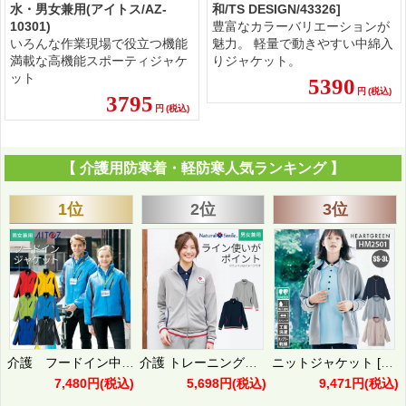
水・男女兼用(アイトス/AZ-
和/TS DESIGN/43326]
10301)
豊富なカラーバリエーションが
いろんな作業現場で役立つ機能
魅力。 軽量で動きやすい中綿入
満載な高機能スポーティジャケ
りジャケット。
ット
5390
円
(税込)
3795
円
(税込)
【 介護用防寒着・軽防寒人気ランキング 】
1位
2位
3位
介護 フードイン中綿ジャケット・軽防寒・男女兼用(アイトス/AZ-10304)
介護 トレーニングジャケット[ボンマックス/TJ0800U]吸汗速乾/男女兼用
ニットジャケット [カーシー/HM-2501] SS-3L
7,480円
(税込)
5,698円
(税込)
9,471円
(税込)