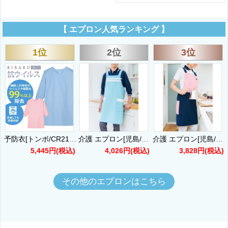
【 エプロン人気ランキング 】
1位
2位
3位
予防衣[トンボ/CR210] F
介護 エプロン[児島/5782]男女兼用/防汚/撥水/撥油/耐塩素/工業洗濯OK
介護 エプロン[児島/5783]男女兼用/防汚/撥水/撥油
5,445円
(税込)
4,026円
(税込)
3,828円
(税込)
その他のエプロンはこちら