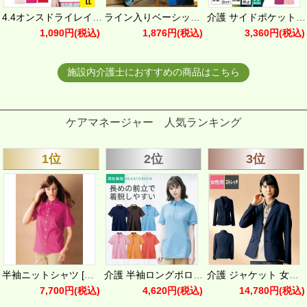
4.4オンスドライレイヤードポロシャツ｜吸汗速乾・スポーツ・介護・制服｜[トムス/00339-AYP] SS-LL
ライン入りベーシックドライポロシャツ（ポリジン加工）[MS3121/ボンマックス]
介護 サイドポケット半袖ポロシャツ・速乾・男女兼用(アイトス/AZ-7668)(SS-LL)
1,090円
(税込)
1,876円
(税込)
3,360円
(税込)
施設内介護士におすすめの商品はこちら
ケアマネージャー 人気ランキング
1位
2位
3位
半袖ニットシャツ [カーシー/HM-2649]（SS-3L）
介護 半袖ロングポロシャツ[カーシー ]HSP004 吸汗速乾/タンブラー乾燥可能（SS-3L）
介護 ジャケット 女性用 (BP1001-9/住商モンブラン)
7,700円
(税込)
4,620円
(税込)
14,780円
(税込)