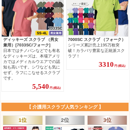
ディッキーズ スクラブ （男女
7000SC スクラブ （フォーク）
兼用）[7033SC/フォーク]
シリーズ累計売上195万枚突
日本ではチノパンなどでも有名
破！カラバリ豊富な正統派スク
なディッキーズは、本場アメリ
ラブ！
カではメディカルウエアでの認
3310
円
(税込)
知も高いです。シワなども気に
せず、ラフにこなせるスクラブ
です。
5,540
円
(税込)
【 介護用スクラブ人気ランキング 】
1位
2位
3位