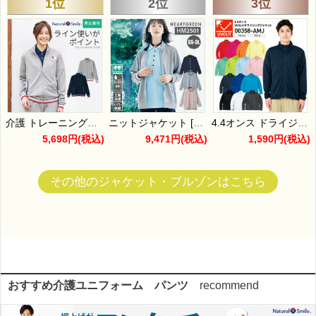
1位
2位
3位
介護 トレーニングジャケット[ボンマックス/TJ0800U]吸汗速乾/男女兼用
ニットジャケット [カーシー/HM-2501] SS-3L
4.4オンス ドライジップジャケット 男女兼用 [トムス/000358-AMJ]（SS-L）
5,698円
(税込)
9,471円
(税込)
1,590円
(税込)
その他のジャケット・ブルゾンはこちら
おすすめ介護ユニフォーム パンツ
recommend