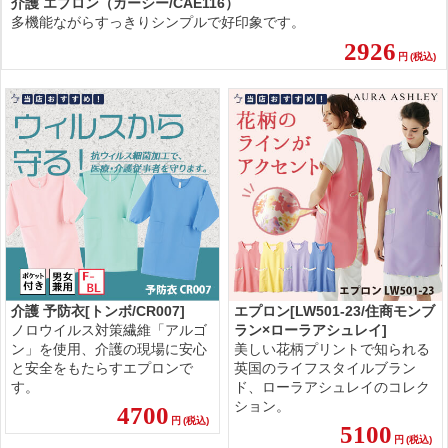
介護 エプロン（カーシー/CAE116）
多機能ながらすっきりシンプルで好印象です。
2926
円
(税込)
介護 予防衣[トンボ/CR007]
エプロン[LW501-23/住商モンブ
ノロウイルス対策繊維「アルゴ
ラン×ローラアシュレイ]
ン」を使用、介護の現場に安心
美しい花柄プリントで知られる
と安全をもたらすエプロンで
英国のライフスタイルブラン
す。
ド、ローラアシュレイのコレク
ション。
4700
円
(税込)
5100
円
(税込)