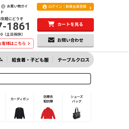
お買い物ガイ
ログイン｜新規会員登録
ド
お気軽にどうぞ
7-1861
カートを見る
:20（土日祝休）
お問い合わせ
お客様はこちら
ム
給食着・子ども服
テーブルクロス
防寒衣
シューズ
カーディガン
軽防寒
バッグ