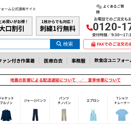
よくあるご質
フォーム公式通販サイト
問
お電話でのご注文も
とめ買いがお得！
1枚からでも対応！
0120-1
大口割引
刺繍1行無料
受付時間／9:30～17
FAXでのご注文の
ファン付き作業着
医療白衣
事務服
飲食店ユニフォー
地震の影響による配送遅延について ／ 夏季休業について
ジャケット
パンツ
Tシャツ
ジャージパンツ
エプロン
ブルゾン
チノパン
トレーナー