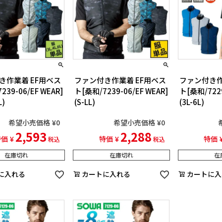
き作業着 EF用ベス
ファン付き作業着 EF用ベス
ファン付き作
239-06/EF WEAR]
ト[桑和/7239-06/EF WEAR]
ト[桑和/7229
L)
(S-LL)
(3L-6L)
希望小売価格
¥
0
希望小売価格
¥
0
2,593
2,288
特価
¥
特価
¥
特価
税込
税込
在庫切れ
在庫切れ
在
に入れる
カートに入れる
カートに入