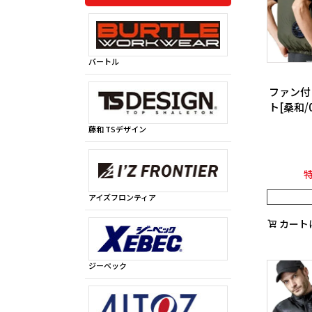
バートル
ファン付
ト[桑和/0
藤和 TSデザイン
アイズフロンティア
カート
ジーベック