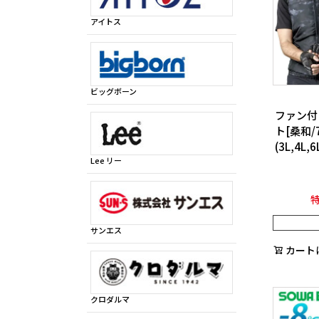
アイトス
ビッグボーン
ファン付
ト[桑和/7
(3L,4L,6
Lee リー
サンエス
カート
クロダルマ