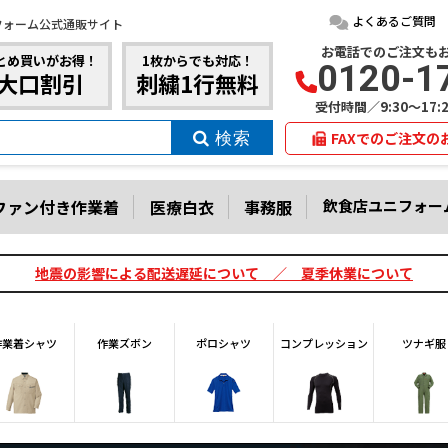
よくあるご質問
フォーム公式通販サイト
お電話でのご注文も
とめ買いがお得！
1枚からでも対応！
0120-1
大口割引
刺繍1行無料
受付時間／9:30～17
FAXでのご注文の
ファン付き作業着
医療白衣
事務服
飲食店ユニフォー
地震の影響による配送遅延について ／ 夏季休業について
作業着シャツ
作業ズボン
ポロシャツ
コンプレッション
ツナギ服