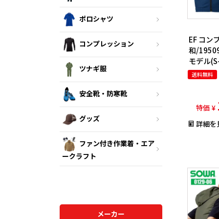
ポロシャツ
EF コ
コンプレッション
和/19509
モデル(S-
ツナギ服
送料無料
安全靴・防寒靴
特価
¥
グッズ
詳細を
ファン付き作業着・エア
ークラフト
メーカー