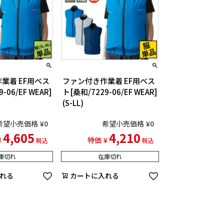
業着 EF用ベス
ファン付き作業着 EF用ベス
-06/EF WEAR]
ト[桑和/7229-06/EF WEAR]
(S-LL)
希望小売価格
¥
0
希望小売価格
¥
0
4,605
4,210
¥
特価
¥
税込
税込
庫切れ
在庫切れ
れる
カートに入れる