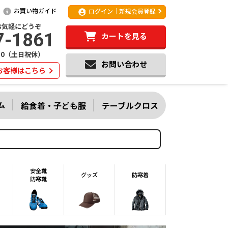
お買い物ガイド
ログイン｜新規会員登録
お気軽にどうぞ
7-1861
カートを見る
:20（土日祝休）
お問い合わせ
お客様はこちら
ム
給食着・子ども服
テーブルクロス
安全靴
グッズ
防寒着
防寒靴