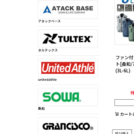
アタックベース
タルテックス
ファン付
ト[桑和/7
(3L-6L)
unitedathle
桑和
カート
並び替え