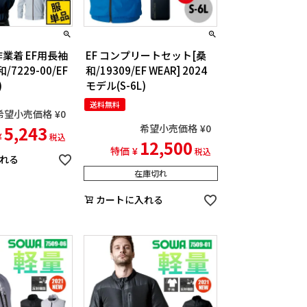
業着 EF用長袖
EF コンプリートセット[桑
7229-00/EF
和/19309/EF WEAR] 2024
)
モデル(S-6L)
送料無料
希望小売価格
¥
0
希望小売価格
¥
0
5,243
¥
税込
12,500
特価
¥
税込
れる
在庫切れ
カートに入れる