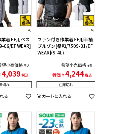
業着 EF用ベス
ファン付き作業着 EF用半袖
-06/EF WEAR]
ブルゾン[桑和/7509-01/EF
WEAR](S-4L)
希望小売価格
¥
0
希望小売価格
¥
0
4,039
4,244
¥
特価
¥
税込
税込
庫切れ
在庫切れ
れる
カートに入れる