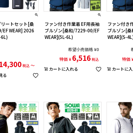
ンプリートセット[桑
ファン付き作業着 EF用長袖
ファン付き作
/EF WEAR] 2026
ブルゾン[桑和/7229-00/EF
ブルゾン[桑和/
6L)
WEAR](5L-6L)
WEAR](S-4L
希望小売価格
¥
0
6,516
特価
¥
特価
税込
14,300
〜
税込
カートに入れる
カートに入
見る