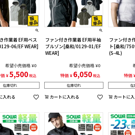
き作業着 EF用ベス
ファン付き作業着 EF用半袖
ファン付き作
129-06/EF WEAR]
ブルゾン[桑和/0129-01/EF
ト[桑和/7509
WEAR]
(S-4L)
希望小売価格
¥
0
希望小売価格
¥
0
5,500
6,050
特価
¥
特価
¥
特価
税込
税込
在庫切れ
在庫切れ
在
に入れる
カートに入れる
カートに入