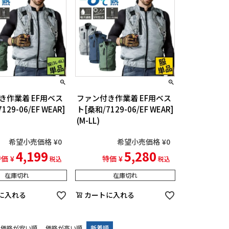
き作業着 EF用ベス
ファン付き作業着 EF用ベス
129-06/EF WEAR]
ト[桑和/7129-06/EF WEAR]
(M-LL)
希望小売価格
¥
0
希望小売価格
¥
0
4,199
5,280
特価
¥
特価
¥
税込
税込
在庫切れ
在庫切れ
に入れる
カートに入れる
価格が安い順
価格が高い順
新着順