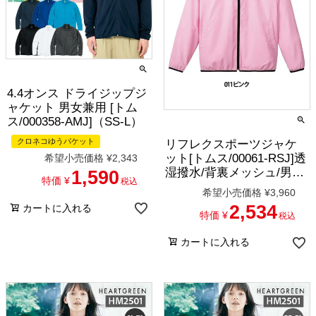
4.4オンス ドライジップジ
ャケット 男女兼用 [トム
ス/000358-AMJ]（SS-L）
クロネコゆうパケット
リフレクスポーツジャケ
ット[トムス/00061-RSJ]透
希望小売価格
¥
2,343
湿撥水/背裏メッシュ/男女
1,590
特価
¥
税込
兼用
希望小売価格
¥
3,960
2,534
カートに入れる
特価
¥
税込
カートに入れる