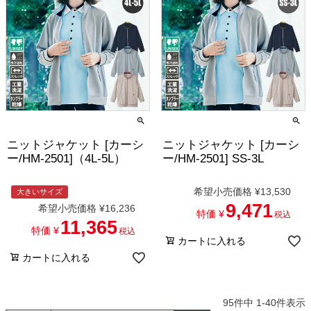
ニットジャケット [カーシ
ニットジャケット [カーシ
ー/HM-2501]（4L-5L）
ー/HM-2501] SS-3L
希望小売価格
¥
13,530
大きいサイズ
9,471
希望小売価格
¥
16,236
特価
¥
税込
11,365
特価
¥
税込
カートに入れる
カートに入れる
95
件中
1
-
40
件表示