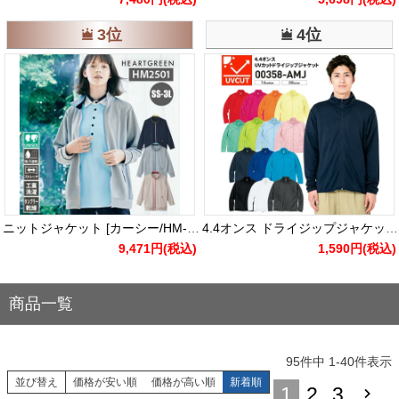
3位
4位
ニットジャケット [カーシー/HM-2501] SS-3L
4.4オンス ドライジップジャケット 男女兼用 [トムス/000358-AMJ]（SS-L）
9,471円
(税込)
1,590円
(税込)
商品一覧
95
件中
1
-
40
件表示
並び替え
価格が安い順
価格が高い順
新着順
1
2
3