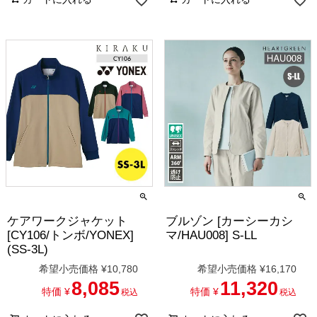
ケアワークジャケット
ブルゾン [カーシーカシ
[CY106/トンボ/YONEX]
マ/HAU008] S-LL
(SS-3L)
希望小売価格
¥
10,780
希望小売価格
¥
16,170
8,085
11,320
特価
¥
特価
¥
税込
税込