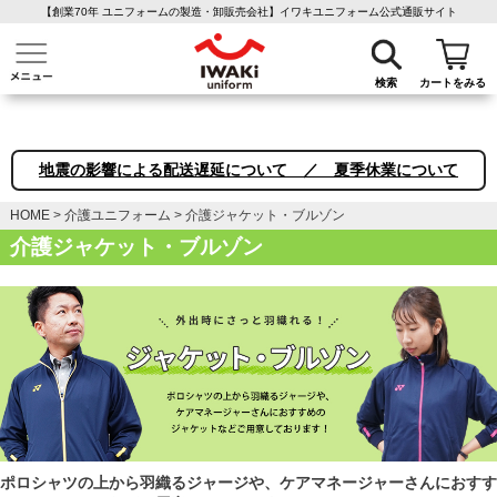
【創業70年 ユニフォームの製造・卸販売会社】イワキユニフォーム公式通販サイト
介護ユニフォーム
作業着・作業服
ファン付き作業着
医療白衣
事務
検索
カートをみる
地震の影響による配送遅延について ／ 夏季休業について
HOME
介護ユニフォーム
介護ジャケット・ブルゾン
介護ジャケット・ブルゾン
ポロシャツの上から羽織るジャージや、ケアマネージャーさんにおすす