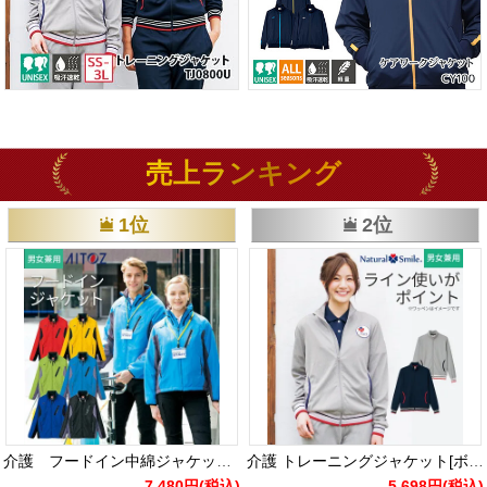
売上ランキング
1位
2位
介護 フードイン中綿ジャケット・軽防寒・男女兼用(アイトス/AZ-10304)
介護 トレーニングジャケット[ボンマックス/TJ0800U]吸汗速乾/男女兼用
7,480円
(税込)
5,698円
(税込)