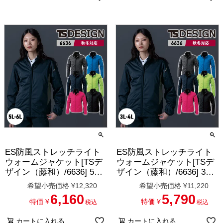
ES防風ストレッチライト
ES防風ストレッチライト
ウォームジャケット[TSデ
ウォームジャケット[TSデ
ザイン（藤和）/6636] 5L-
ザイン（藤和）/6636] 3L-
6L ※6626後継品
4L ※6626後継品
希望小売価格
¥
12,320
希望小売価格
¥
11,220
6,160
5,790
特価
¥
特価
¥
税込
税込
カートに入れる
カートに入れる