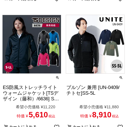
ES防風ストレッチライト
ブルゾン 兼用 [UN-0409/
ウォームジャケット[TSデ
チトセ]SS-5L
ザイン（藤和）/6636] S-
LL ※6626後継品
希望小売価格
¥
11,220
希望小売価格
¥
11,880
5,610
8,910
特価
¥
特価
¥
税込
税込
カートに入れる
カートに入れる