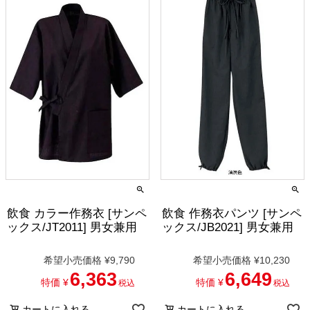
飲食 カラー作務衣 [サンペ
飲食 作務衣パンツ [サンペ
ックス/JT2011] 男女兼用
ックス/JB2021] 男女兼用
希望小売価格
¥
9,790
希望小売価格
¥
10,230
6,363
6,649
特価
¥
特価
¥
税込
税込
カートに入れる
カートに入れる