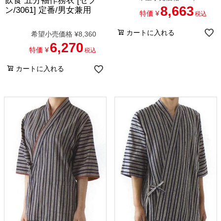
飲食 五分袖作務衣 [セブ
8,663
ン/3061] 定番/男女兼用
特価
¥
税込
カートに入れる
希望小売価格
¥
8,360
6,270
特価
¥
税込
カートに入れる