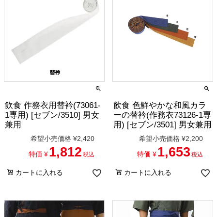
飲食 作務衣用替衿(73061-
飲食 色鮮やかな和風カラ
1専用) [セブン/3510] 男女
ーの替衿(作務衣73126-1専
兼用
用) [セブン/3501] 男女兼用
希望小売価格
¥
2,420
希望小売価格
¥
2,200
1,812
1,653
特価
¥
特価
¥
税込
税込
カートに入れる
カートに入れる