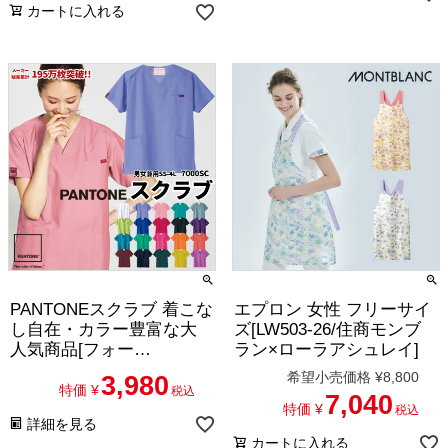
カートに入れる
PANTONEスクラブ 着こな
エプロン 女性 フリーサイ
し自在・カラー豊富な大
ズ[LW503-26/住商モンブ
人気商品[フォー
ラン×ローラアシュレイ]
ク/7000SC][1/2]
希望小売価格
¥
8,800
3,980
特価
¥
税込
7,040
特価
¥
税込
詳細を見る
カートに入れる