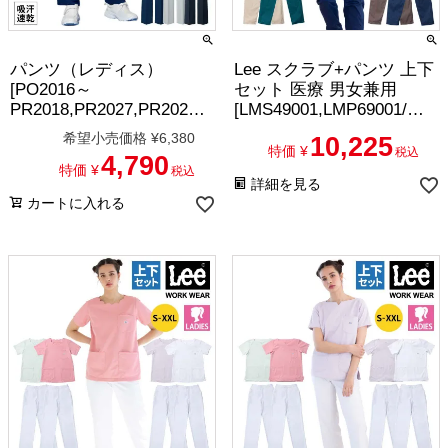
パンツ（レディス）
Lee スクラブ+パンツ 上下
[PO2016～
セット 医療 男女兼用
PR2018,PR2027,PR2028,P
[LMS49001,LMP69001/ボ
R2036/オンワード]（S-
ンマックス]（S-XXL）
希望小売価格
¥
6,380
10,225
EL）
特価
¥
税込
4,790
特価
¥
税込
詳細を見る
カートに入れる