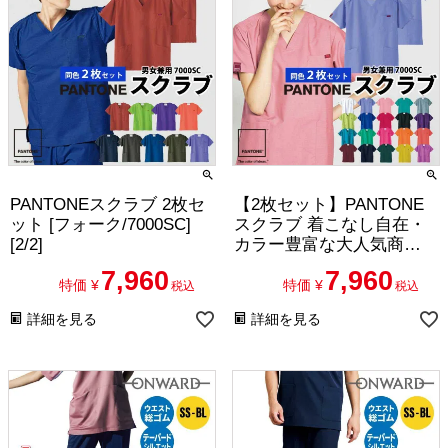
PANTONEスクラブ 2枚セ
【2枚セット】PANTONE
ット [フォーク/7000SC]
スクラブ 着こなし自在・
[2/2]
カラー豊富な大人気商品
[フォーク/7000SC][1/2]
7,960
7,960
特価
¥
特価
¥
税込
税込
詳細を見る
詳細を見る