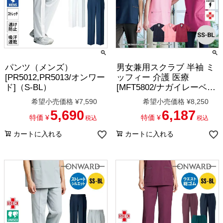
パンツ（メンズ）
男女兼用スクラブ 半袖 ミ
[PR5012,PR5013/オンワー
ッフィー 介護 医療
ド]（S-BL）
[MFT5802/ナガイレーベ
ン]（SS-BL）
希望小売価格
¥
7,590
希望小売価格
¥
8,250
5,690
6,187
特価
¥
特価
¥
税込
税込
カートに入れる
カートに入れる