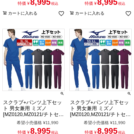
8,995
8,995
特価
¥
特価
¥
税込
税込
カートに入れる
カートに入れる
スクラブ+パンツ上下セッ
スクラブ+パンツ上下セッ
ト 男女兼用 ミズノ
ト 男女兼用 ミズノ
[MZ0120,MZ0121/チトセ］
[MZ0120,MZ0121/チトセ］
（3L-5L）
（SS-LL）
希望小売価格
¥
11,990
希望小売価格
¥
11,990
8,995
8,995
特価
¥
特価
¥
税込
税込