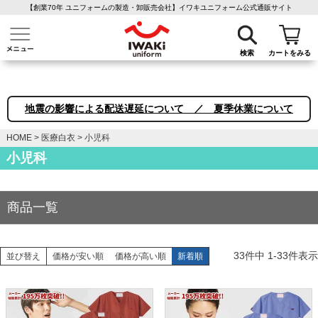
【創業70年 ユニフォームの製造・卸販売会社】イワキユニフォーム公式通販サイト
介護ユニフォーム
作業着・作業服
ファン付き作業着
医療白衣
事務
検索
カートをみる
地震の影響による配送遅延について ／ 夏季休業について
HOME
医療白衣
小児科
小児科
商品一覧
33
件中
1
-
33
件表示
並び替え
価格が安い順
価格が高い順
新着順