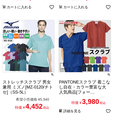
カートに入れる
カートに入れる
ストレッチスクラブ 男女
PANTONEスクラブ 着こな
兼用 ミズノ[MZ-0120/チト
し自在・カラー豊富な大
セ]（SS-5L）
人気商品[フォー
ク/7000SC][2/2]
希望小売価格
¥
5,940
3,980
特価
¥
税込
4,452
特価
¥
税込
詳細を見る