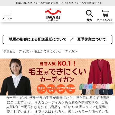
【創業70年 ユニフォームの卸販売会社】イワキユニフォーム公式通販サイト
介護ユニフォーム
作業着・作業服
ファン付き作業着
医療白衣
事務
検索
カートをみる
地震の影響による配送遅延について ／ 夏季休業について
事務服カーディガン・毛玉ができにくいカーディガン
カーディガンにザラザラの毛玉が出来てたら、見た目に悪くて清潔感
に欠けますよね… そんなカーディガンあるあるを解消できる、当店
人気NO.1の毛玉になりにくい商品をご紹介！ 当店スタッフも実際に
愛用しています。 オフィスはもちろん、優しいカラーも揃っている