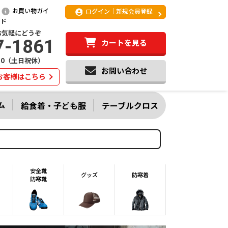
お買い物ガイ
ログイン｜新規会員登録
ド
お気軽にどうぞ
7-1861
カートを見る
:20（土日祝休）
お問い合わせ
お客様はこちら
ム
給食着・子ども服
テーブルクロス
安全靴
グッズ
防寒着
防寒靴