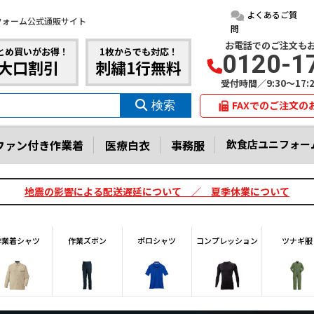
よくあるご質
フォーム公式通販サイト
問
お電話でのご注文も
とめ買いがお得！
1枚からでも対応！
0120-1
大口割引
刺繍1行無料
受付時間／9:30～17
FAXでのご注文の
ファン付き作業着
医療白衣
事務服
飲食店ユニフォー
地震の影響による配送遅延について ／ 夏季休業について
作業着シャツ
作業ズボン
ポロシャツ
コンプレッション
ツナギ服