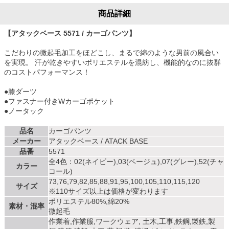
商品詳細
【アタックベース 5571 / カーゴパンツ】
こだわりの微起毛加工をほどこし、まるで綿のような男前の風合い
を実現。 汗が乾きやすいポリエステルを混紡し、機能的なのに抜群
のコストパフォーマンス！
●膝ダーツ
●ファスナー付きWカーゴポケット
●ノータック
品名
カーゴパンツ
メーカー
アタックベース / ATACK BASE
品番
5571
全4色：02(ネイビー),03(ベージュ),07(グレー),52(チャ
カラー
コール)
73,76,79,82,85,88,91,95,100,105,110,115,120
サイズ
※110サイズ以上は価格が変わります
ポリエステル80%,綿20%
素材・混率
微起毛
作業着,作業服,ワークウェア, 土木,工事,鉄鋼,製鉄,製