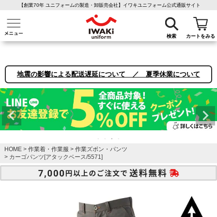
【創業70年 ユニフォームの製造・卸販売会社】イワキユニフォーム公式通販サイト
介護ユニフォーム
作業着・作業服
ファン付き作業着
医療白衣
事務
検索
カートをみる
地震の影響による配送遅延について ／ 夏季休業について
HOME
作業着・作業服
作業ズボン・パンツ
カーゴパンツ[アタックベース/5571]