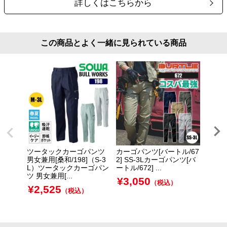
詳しくはこちらから
この商品とよく一緒に見られている商品
ツータックカーゴパンツ
カーゴパンツ[バートル/67
STV
男女兼用[桑和/198]（S-3
2] SS-3Lカーゴパンツ[バ
チカー
L）ツータックカーゴパン
ートル/672] ...
06001
ツ 男女兼用[...
ードス
¥
3,050
（税込）
¥
2,525
¥
2,
（税込）