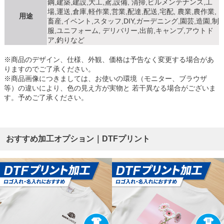
鋼,建築,建設,大工,鳶,設備, 清掃,ビルメンテナンス,工
場,運送,倉庫,軽作業,営業,配達,配送,宅配, 農業,農作業,
用途
畜産,イベント,スタッフ,DIY,ガーデニング,園芸,造園,制
服,ユニフォーム, デリバリー,出前,キャンプ,アウトド
ア,釣りなど
※商品のデザイン、仕様、外観、価格は予告なく変更する場合があ
りますのでご了承ください。
※商品画像につきましては、お使いの環境（モニター、ブラウザ
等）の違いにより、色の見え方が実物と 若干異なる場合がございま
す。予めご了承ください。
おすすめ加工オプション｜DTFプリント