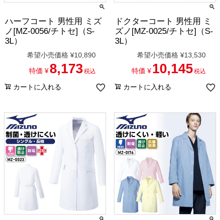
ハーフコート 男性用 ミズ
ドクターコート 男性用 ミ
ノ[MZ-0056/チトセ]（S-
ズノ[MZ-0025/チトセ]（S-
3L）
3L）
希望小売価格
¥
10,890
希望小売価格
¥
13,530
8,173
10,145
特価
¥
特価
¥
税込
税込
カートに入れる
カートに入れる