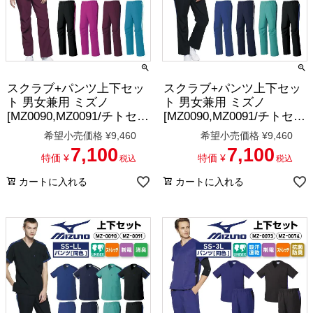
スクラブ+パンツ上下セッ
スクラブ+パンツ上下セッ
ト 男女兼用 ミズノ
ト 男女兼用 ミズノ
[MZ0090,MZ0091/チトセ］
[MZ0090,MZ0091/チトセ］
（SS-LL）
（3L-5L）
希望小売価格
¥
9,460
希望小売価格
¥
9,460
7,100
7,100
特価
¥
特価
¥
税込
税込
カートに入れる
カートに入れる