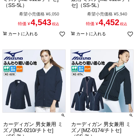
（SS-5L）
セ]（SS-5L）
希望小売価格
¥
6,050
希望小売価格
¥
5,940
4,543
4,452
特価
¥
特価
¥
税込
税込
カートに入れる
カートに入れる
カーディガン 男女兼用 ミ
カーディガン 男女兼用 ミ
ズノ[MZ-0210/チトセ]
ズノ[MZ-0174/チトセ]