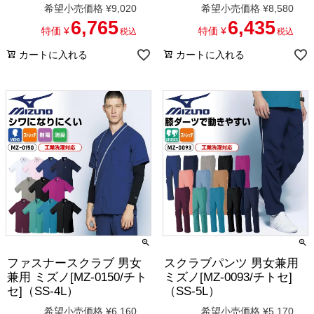
希望小売価格
¥
9,020
希望小売価格
¥
8,580
6,765
6,435
特価
¥
特価
¥
税込
税込
カートに入れる
カートに入れる
ファスナースクラブ 男女
スクラブパンツ 男女兼用
兼用 ミズノ[MZ-0150/チト
ミズノ[MZ-0093/チトセ]
セ]（SS-4L）
（SS-5L）
希望小売価格
¥
6,160
希望小売価格
¥
5,170