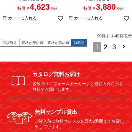
4,623
3,880
特価
¥
特価
¥
税込
税込
カートに入れる
カートに入れる
90
件中
1
-
40
件表示
並び替え
価格が安い順
価格が高い順
新着順
1
2
3
カタログ無料お届け
多数のユニフォームメーカーより最新カタログを
無料でお届けします。
無料サンプル貸出
ご購入前に無料サンプルを最大2週間までお貸し
出しています。