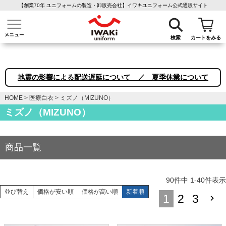
【創業70年 ユニフォームの製造・卸販売会社】イワキユニフォーム公式通販サイト
介護ユニフォーム
作業着・作業服
ファン付き作業着
医療白衣
事務
検索
カートをみる
地震の影響による配送遅延について ／ 夏季休業について
HOME
医療白衣
ミズノ（MIZUNO）
ミズノ（MIZUNO）
商品一覧
90
件中
1
-
40
件表示
並び替え
価格が安い順
価格が高い順
新着順
1
2
3