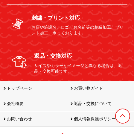
刺繍・プリント対応
お店や施設名、ロゴ、お名前等の刺繍加工、プリ
ント加工、承っております。
返品・交換対応
サイズやカラーがイメージと異なる場合は、返
品・交換可能です。
トップページ
お買い物ガイド
会社概要
返品・交換について
お問い合わせ
個人情報保護ポリシー