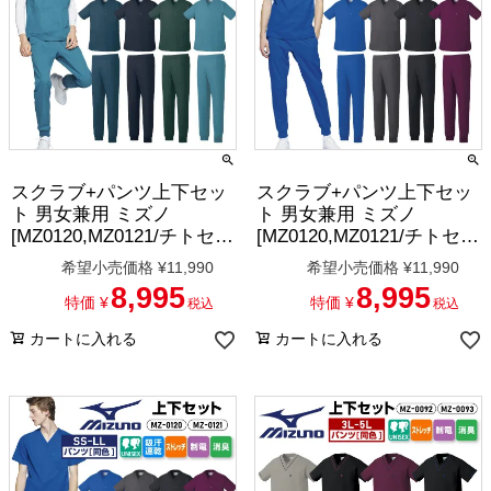
スクラブ+パンツ上下セッ
スクラブ+パンツ上下セッ
ト 男女兼用 ミズノ
ト 男女兼用 ミズノ
[MZ0120,MZ0121/チトセ］
[MZ0120,MZ0121/チトセ］
（SS-LL）
（3L-5L）
希望小売価格
¥
11,990
希望小売価格
¥
11,990
8,995
8,995
特価
¥
特価
¥
税込
税込
カートに入れる
カートに入れる