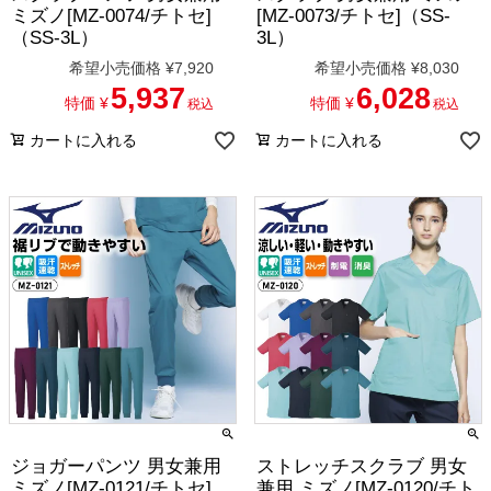
ミズノ[MZ-0074/チトセ]
[MZ-0073/チトセ]（SS-
（SS-3L）
3L）
希望小売価格
¥
7,920
希望小売価格
¥
8,030
5,937
6,028
特価
¥
特価
¥
税込
税込
カートに入れる
カートに入れる
ジョガーパンツ 男女兼用
ストレッチスクラブ 男女
ミズノ[MZ-0121/チトセ]
兼用 ミズノ[MZ-0120/チト