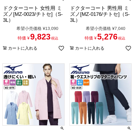
ドクターコート 女性用 ミ
ドクターコート 男性用 ミ
ズノ[MZ-0023/チトセ]（S-
ズノ[MZ-0176/チトセ]（S-
3L）
3L）
希望小売価格
¥
13,090
希望小売価格
¥
7,040
9,823
5,276
特価
¥
特価
¥
税込
税込
カートに入れる
カートに入れる