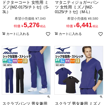
ドクターコート 女性用 ミ
マタニティジョガーパン
ズノ[MZ-0175/チトセ]（S-
ツ 女性用 ミズノ[MZ-
3L）
0125/チトセ]（M-L）
希望小売価格
¥
7,040
希望小売価格
¥
8,580
5,276
6,441
特価
¥
特価
¥
税込
税込
カートに入れる
カートに入れる
スクラブパンツ 男女兼用
スクラブ 男女兼用 ミズノ