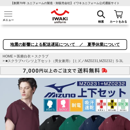
【創業70年 ユニフォームの製造・卸販売会社】イワキユニフォーム公式通販サイト
介護ユニフォーム
作業着・作業服
ファン付き作業着
医療白衣
事務
検索
カートをみる
地震の影響による配送遅延について ／ 夏季休業について
HOME
医療白衣
スクラブ
■スクラブ+パンツ上下セット（男女兼用） [ミズノ/MZ0231,MZ0232］S-3L