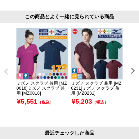
この商品とよく一緒に見られている商品
ミズノ スクラブ 兼用 [MZ
ミズノ スクラブ 兼用 [MZ
ミズノ
0018]ミズノ スクラブ 兼
0231]ミズノ スクラブ 兼
ト 男 
用 [MZ0018]
用 [MZ0231]
ーシージ
¥
5,551
¥
5,203
¥
7,
（税込）
（税込）
最近チェックした商品