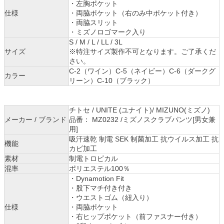
・左胸ポケット
仕様
・両脇ポケット（右のみ中ポケット付き）
・両脇スリット
・ミズノロゴマーク入り
S / M / L / LL / 3L
サイズ
※特注サイズ製作不可となります。ご了承くだ
さい。
C-2（ワイン）C-5（ネイビー）C-6（ダークグ
カラー
リーン）C-10（ブラック）
チトセ / UNITE (ユナイト)/ MIZUNO(ミズノ)
メーカー / ブランド
品番： MZ0232 /ミズノスクラブパンツ[男女兼
用]
吸汗速乾 制電 SEK 制菌加工 抗ウイルス加工 抗
機能
カビ加工
素材
制電トロピカル
混率
ポリエステル100％
・Dynamotion Fit
・股下マチ付き付き
・ウエストゴム（紐入り）
仕様
・両脇ポケット
・右ヒップポケット（前ファスナー付き）