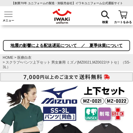
【創業70年 ユニフォームの製造・卸販売会社】イワキユニフォーム公式通販サイト
介護ユニフォーム
作業着・作業服
ファン付き作業着
医療白衣
事務
検索
カートをみる
地震の影響による配送遅延について ／ 夏季休業について
HOME
医療白衣
スクラブ+パンツ上下セット 男女兼用 ミズノ[MZ0021,MZ0022/チトセ］（SS-
3L）