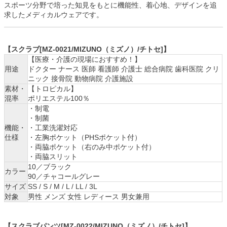
スポーツ分野で培った知見をもとに機能性、着心地、デザインを追
求したメディカルウェアです。
【スクラブ[MZ-0021/MIZUNO（ミズノ）/チトセ]】
【医療・介護の現場におすすめ！】
用途
ドクター ナース 医師 看護師 介護士 総合病院 歯科医院 クリ
ニック 接骨院 動物病院 介護施設
素材・
【トロピカル】
混率
ポリエステル100％
・制電
・制菌
機能・
・工業洗濯対応
仕様
・左胸ポケット（PHSポケット付）
・両脇ポケット（右のみ中ポケット付）
・両脇スリット
10／ブラック
カラー
90／チャコールグレー
サイズ
SS / S / M / L / LL / 3L
対象
男性 メンズ 女性 レディース 男女兼用
【スクラブパンツ[MZ-0022/MIZUNO（ミズノ）/チトセ]】