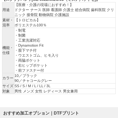
【医療・介護の現場におすすめ！】
用途
ドクター ナース 医師 看護師 介護士 総合病院 歯科医院 クリ
ニック 接骨院 動物病院 介護施設
素材・
【トロピカル】
混率
ポリエステル100％
・制電
・制菌
・工業洗濯対応
・Dynamotion Fit
機能・
・股下マチ付
仕様
・ウエストゴム、ヒモ入り
・両脇ポケット
・右ヒップポケット
・前ファスナー付
10／ブラック
カラー
90／チャコールグレー
サイズ
SS / S / M / L / LL / 3L
対象
男性 メンズ 女性 レディース 男女兼用
おすすめ加工オプション｜DTFプリント