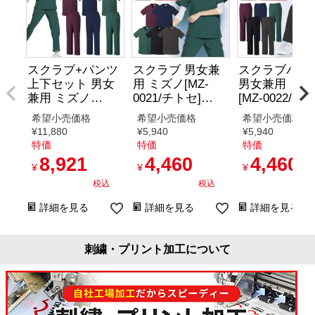
スクラブ+パンツ
スクラブ 男女兼
スクラブパン
上下セット 男女
用 ミズノ[MZ-
男女兼用 ミズ
兼用 ミズノ
0021/チトセ]
[MZ-0022/チ
[MZ0021,MZ0022/
（SS-3L）
（SS-3L）
希望小売価格
希望小売価格
希望小売価格
チトセ］（SS-
¥
11,880
¥
5,940
¥
5,940
3L）
特価
特価
特価
8,921
4,460
4,460
¥
¥
¥
税込
税込
税
詳細を見る
詳細を見る
詳細を見る
刺繍・プリント加工について