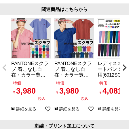
関連商品はこちらから
PANTONEスクラ
PANTONEスクラ
レディススト
ブ 着こなし自
ブ 着こなし自
ートパンツ 女
在・カラー豊富
在・カラー豊富
用[6012SC/
な大人気商品[フ
な大人気商品[フ
ーク]（SS-4L
特価
特価
特価
ォーク/7000SC]
ォーク/7000SC]
3,980
3,980
4,081
[1/2]
[2/2]
¥
¥
¥
税込
税込
税
詳細を見る
詳細を見る
詳細を見る
刺繍・プリント加工について