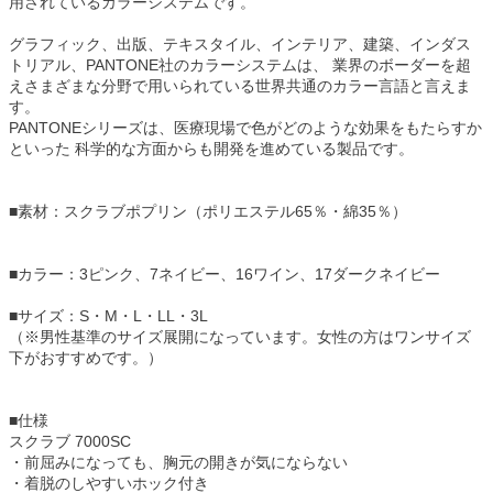
用されているカラーシステムです。
グラフィック、出版、テキスタイル、インテリア、建築、インダス
トリアル、PANTONE社のカラーシステムは、 業界のボーダーを超
えさまざまな分野で用いられている世界共通のカラー言語と言えま
す。
PANTONEシリーズは、医療現場で色がどのような効果をもたらすか
といった 科学的な方面からも開発を進めている製品です。
■素材：スクラブポプリン（ポリエステル65％・綿35％）
■カラー：3ピンク、7ネイビー、16ワイン、17ダークネイビー
■サイズ：S・M・L・LL・3L
（※男性基準のサイズ展開になっています。女性の方はワンサイズ
下がおすすめです。）
■仕様
スクラブ 7000SC
・前屈みになっても、胸元の開きが気にならない
・着脱のしやすいホック付き