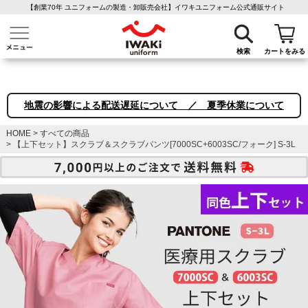
【創業70年 ユニフォームの製造・卸販売会社】イワキユニフォーム公式通販サイト
介護ユニフォーム
作業着・作業服
ファン付き作業着
医療白衣
事務
検索
カートをみる
地震の影響による配送遅延について ／ 夏季休業について
HOME
すべての商品
【上下セット】スクラブ＆スクラブパンツ[7000SC+6003SC/フォーク] S-3L