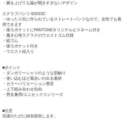
・腕を上げても脇が開きすぎないデザイン
スクラブパンツ 6003SC
・ゆったり目に作られているストレートパンツなので、女性でも着
用できます
・後ろポケットにPANTONEオリジナルピスネーム付き
・履き心地ラクラクのウエストゴム仕様
・総ゴム
・後ろポケット付き
・ウエスト紐入り
■ポイント
・ダンガリーシャツのような肌触り
・使い込むほど風合いの出る素材
・カラーバリエーション豊富
・上下組み合わせ自由
・男女兼用/ユニセックスシリーズ
■注意
洗濯のたびに綿糸脱色します。