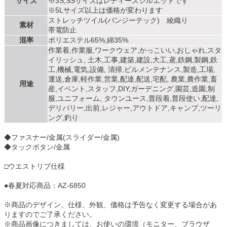
サイズ
※3S,SSサイズはレディースシルエットです
※5Lサイズ以上は価格が変わります
ストレッチツイル(バンジーテック) 綾織り
素材
帯電防止
混率
ポリエステル65%,綿35%
作業着,作業服,ワークウェア,かっこいい,おしゃれ,スタ
イリッシュ, 土木,工事,建築,建設,大工,鳶,鉄鋼,製鋼,鉄
工,機械,電気,設備, 清掃,ビルメンテナンス,製造,工場,
運送,倉庫,軽作業,営業,配達,配送,宅配, 農業,農作業,畜
用途
産,イベント,スタッフ,DIY,ガーデニング,園芸,造園,制
服,ユニフォーム, タウンユース,普段着,普段使い,配達,
デリバリー,出前,レジャー,アウトドア,キャンプ,ツーリ
ング,釣り
◆ファスナー/金属(スライダー/金属)
◆タックボタン/金属
□ウエストリブ仕様
●春夏対応商品：AZ-6850
※商品のデザイン、仕様、外観、価格は予告なく変更する場合があ
りますのでご了承ください。
※商品画像につきましては、お使いの環境（モニター、ブラウザ