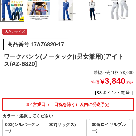
大きいサイズ
商品番号
17AZ6820-17
ワークパンツ(ノータック)(男女兼用)[アイト
ス/AZ-6820]
希望小売価格
¥
8,030
3,840
¥
特価
税込
[
38
ポイント進呈 ]
3-4営業日（土日祝を除く）以内に発送予定
カラー
選択してください
003(シルバーグレ
007(サックス)
006(ロイヤルブル
ー)
ー)