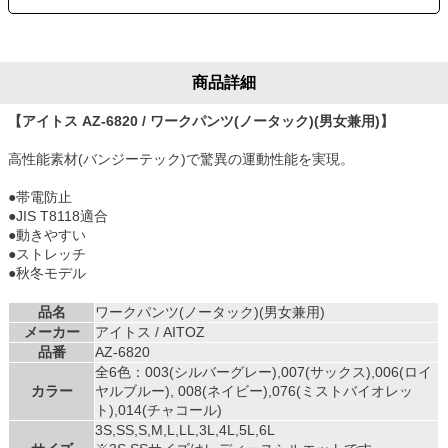
商品詳細
【アイトス AZ-6820 / ワークパンツ(ノータック)(男女兼用)】
高性能素材(バンジーテック)で驚異の運動性能を実現。
●帯電防止
●JIS T8118適合
●動きやすい
●ストレッチ
●秋冬モデル
品名
ワークパンツ(ノータック)(男女兼用)
メーカー
アイトス / AITOZ
品番
AZ-6820
全6色：003(シルバーグレー),007(サックス),006(ロイ
カラー
ヤルブルー), 008(ネイビー),076(ミストバイオレッ
ト),014(チャコール)
3S,SS,S,M,L,LL,3L,4L,5L,6L