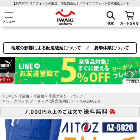
【創業70年 ユニフォームの製造・卸販売会社】イワキユニフォーム公式通販サイト
介護ユニフォーム
作業着・作業服
ファン付き作業着
医療白衣
事務
検索
カートをみる
地震の影響による配送遅延について ／ 夏季休業について
HOME
作業着・作業服
作業ズボン・パンツ
ワークパンツ(ノータック)(男女兼用)[アイトス/AZ-6820]