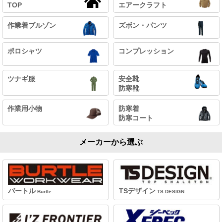
TOP
エアークラフト
作業着ブルゾン
ズボン・パンツ
ポロシャツ
コンプレッション
ツナギ服
安全靴
防寒靴
作業用小物
防寒着
防寒コート
メーカーから選ぶ
バートル
TSデザイン
Burtle
TS DESIGN