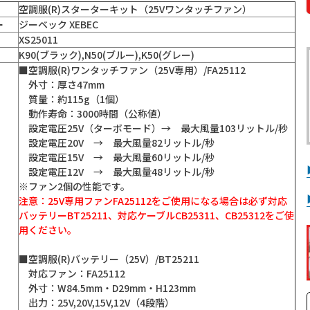
空調服(R)スターターキット（25Vワンタッチファン）
ー
ジーベック XEBEC
XS25011
K90(ブラック),N50(ブルー),K50(グレー)
■空調服(R)ワンタッチファン（25V専用）/FA25112
外寸：厚さ47mm
質量：約115g（1個）
動作寿命：3000時間（公称値）
設定電圧25V（ターボモード）→ 最大風量103リットル/秒
設定電圧20V → 最大風量82リットル/秒
設定電圧15V → 最大風量60リットル/秒
設定電圧12V → 最大風量48リットル/秒
※ファン2個の性能です。
注意：25V専用ファンFA25112をご使用になる場合は必ず対応
バッテリーBT25211、対応ケーブルCB25311、CB25312をご使
用ください。
■空調服(R)バッテリー（25V）/BT25211
対応ファン：FA25112
外寸：W84.5mm・D29mm・H123mm
出力：25V,20V,15V,12V（4段階）