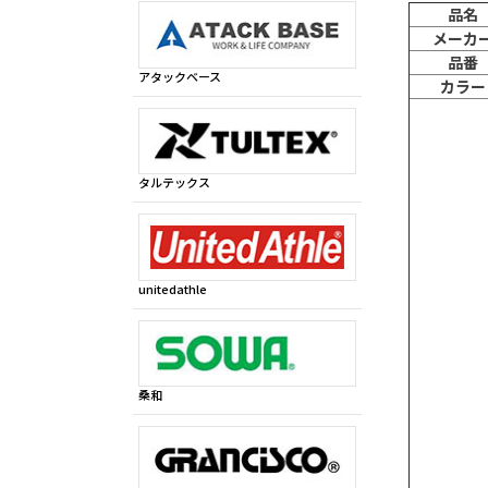
品名
メーカ
品番
アタックベース
カラー
タルテックス
unitedathle
桑和