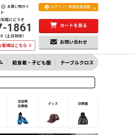
お買い物ガイ
ログイン｜新規会員登録
ド
お気軽にどうぞ
7-1861
カートを見る
:20（土日祝休）
お問い合わせ
お客様はこちら
ム
給食着・子ども服
テーブルクロス
安全靴
グッズ
防寒着
防寒靴