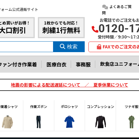
よくあるご質
フォーム公式通販サイト
問
お電話でのご注文も
とめ買いがお得！
1枚からでも対応！
0120-1
大口割引
刺繍1行無料
受付時間／9:30～17
FAXでのご注文の
ファン付き作業着
医療白衣
事務服
飲食店ユニフォー
地震の影響による配送遅延について ／ 夏季休業について
作業着シャツ
作業ズボン
ポロシャツ
コンプレッション
ツナギ服