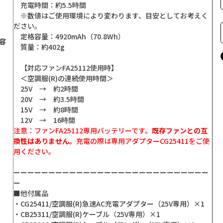
充電時間：約5.5時間
※数値はご使用環境により変わります、目安としてお考えく
ださい。
定格容量：4920mAh（70.8Wh）
容
質量：約402g
【対応ファンFA25112使用時】
＜空調服(R)の連続使用時間＞
25V → 約2時間
20V → 約3.5時間
15V → 約8時間
12V → 16時間
注意：ファンFA25112専用バッテリーです。
既存ファンとの互
換性はありません。
充電の際は専用アダプターCG25411をご使
用ください。
ーーーーーーーーーーーーーーーーーーーーーーーーーーーー
ー
■他付属品
・CG25411/空調服(R)急速AC充電アダプター（25V専用）×1
・CB25311/空調服(R)ケーブル（25V専用）×1