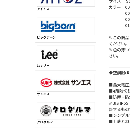
サイズ： SS / S 
カラー：00
アイトス
003/
008/
010/
※この商品
ビッグボーン
ください。
※色の薄い
さい。
Lee リー
◆空調服(R
■最大電圧
■4段階切
サンエス
■防塵・防
※JIS 
証するもの
■シンプル
■上蓋と羽
クロダルマ