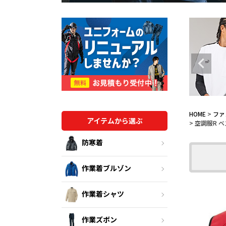
HOME
ファ
アイテムから選ぶ
空調服R ベ
防寒着
作業着ブルゾン
作業着シャツ
作業ズボン