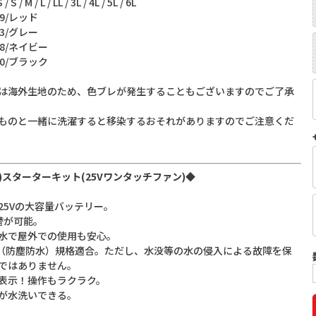
/ M / L / LL / 3L / 4L / 5L / 6L
9/レッド
グレー
ネイビー
ブラック
は海外生地のため、色ブレが発生することもございますのでご了承
ものと一緒に洗濯すると移染するおそれがありますのでご注意くだ
)スターターキット(25Vワンタッチファン)◆
25Vの大容量バッテリー。
替が可能。
水で屋外での使用も安心。
IP55（防塵防水）規格適合。ただし、水没等の水の侵入による故障を保
ではありません。
表示！操作もラクラク。
が水洗いできる。