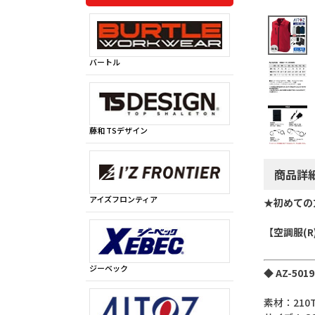
バートル
藤和 TSデザイン
商品詳
アイズフロンティア
★初めての
【空調服(R)
ジーベック
◆ AZ-50
素材：21