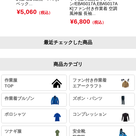
ベック...
ン/EBA5017A,EBA5017A
クベース
K]ファン付き作業着 空調
Fペル
¥
5,060
（税込）
風神服 長袖...
ーMEG
¥
6,800
¥
38
（税込）
最近チェックした商品
商品カテゴリ
作業服
ファン付き作業着
TOP
エアークラフト
作業着ブルゾン
ズボン・パンツ
ポロシャツ
コンプレッション
ツナギ服
安全靴