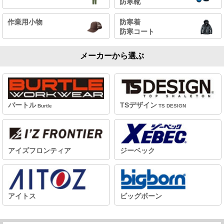
防寒靴
作業用小物
防寒着
防寒コート
メーカーから選ぶ
バートル
TSデザイン
Burtle
TS DESIGN
アイズフロンティア
ジーベック
アイトス
ビッグボーン