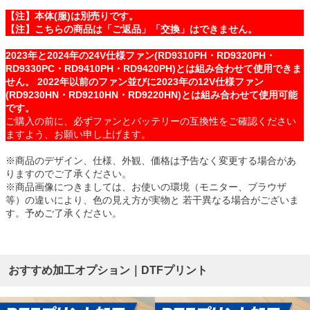
【注】本体(服)は別売りです。
【注】こちらの商品は「ご返品」「交換」はできません。
2023年と2024年の24V仕様ファン(RD9310PH・RD9320PH・
RD9330PC・RD9410PH・RD9420PH)とは組み合わせて使用できま
せん。 2022年以前のファン並びに2023年の12V仕様ファン
(RD9230HN・RD9210HN・RD9220HN)とは組み合わせて使用可能
です。
ご購入の前に、必ずファンとバッテリーの互換性をご確認ください
ますよう、お願い申し上げます。
※商品のデザイン、仕様、外観、価格は予告なく変更する場合があ
りますのでご了承ください。
※商品画像につきましては、お使いの環境（モニター、ブラウザ
等）の違いにより、色の見え方が実物と 若干異なる場合がございま
す。予めご了承ください。
おすすめ加工オプション｜DTFプリント