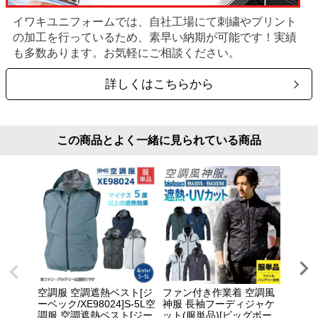
イワキユニフォームでは、自社工場にて刺繍やプリント
の加工を行っているため、素早い納期が可能です！実績
も多数あります。お気軽にご相談ください。
詳しくはこちらから
この商品とよく一緒に見られている商品
空調服 空調遮熱ベスト[ジ
ファン付き作業着 空調風
ペルチ
ーベック/XE98024]S-5L空
神服 長袖フーディジャケ
MEGA
調服 空調遮熱ベスト[ジー
ット(服単品)[ビッグボー
LBOO