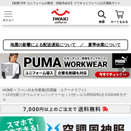
【創業70年 ユニフォームの製造・卸販売会社】イワキユニフォーム公式通販サイト
介護ユニフォーム
作業着・作業服
ファン付き作業着
医療白衣
事務
検索
カートをみる
地震の影響による配送遅延について ／ 夏季休業について
HOME
ファン付き作業着(空調服・エアークラフト)
12V仕様リチウムイオンバッテリーセット[サンエス/RD9291J] ※2024年モデ
ル