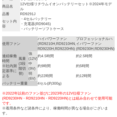
12V仕様リチウムイオンバッテリーセット※2024年モデ
商品名
ル
品番
RD9291J
・4セルバッテリー
セット内
・充電器(RD9045)
容
・バッテリーソフトケース
ハイパワーファン
プロフェッショナルハ
使用ファン
(RD9210H,RD9210HN,
イパワーファン
RD9220H,RD9220HN)
(RD9230H,RD9230HN)
強
連続稼働
約4.5時間
約2.5時間
風量
(12V)
時間
(3段
中
※社内測
約9時間
約5時間
階切
(9V)
定基準に
替)
弱
よる
約22時間
約12時間
(6V)
バッテリー重量
4セル(約300g)
※2022年以前のファン並びに2023年の12V仕様ファン
(RD9230HN・RD9210HN・RD9220HN)とは組み合わせて使用可能
です。
※着用条件など諸条件により、稼働時間が異なる場合がございま
す。