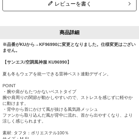
レビューを書く
商品詳細
※品番がKUから→KF96990に変更となりました。仕様変更はござい
ません。
【サンエス/空調風神服 KU96990】
夏も冬もウェアを統一できる雷神ベスト連動デザイン。
POINT
・腕や肩がもたつかないベストタイプ
腕や肩周りの関節が動かしやすいので、ストレスを感じずに軽やか
に動けます。
・背中から首にかけて風が抜ける風気路メッシュ
ファンから取り込んだ風が背中に流れ、首から出やすくなり、より
涼しく感じられます。
素材: タフタ：ポリエステル100％
サイズ：M-5L