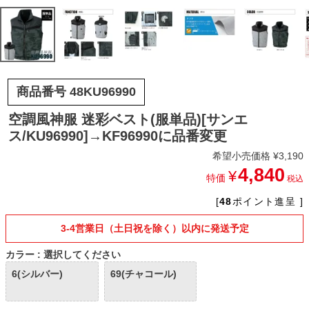
商品番号
48KU96990
空調風神服 迷彩ベスト(服単品)[サンエ
ス/KU96990]→KF96990に品番変更
希望小売価格
¥
3,190
4,840
¥
特価
税込
[
48
ポイント進呈 ]
3-4営業日（土日祝を除く）以内に発送予定
カラー
選択してください
6(シルバー)
69(チャコール)