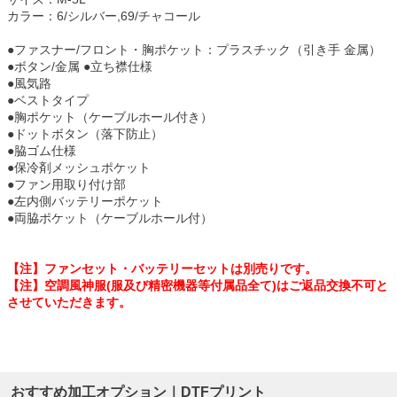
カラー：6/シルバー,69/チャコール
●ファスナー/フロント・胸ポケット：プラスチック（引き手 金属）
●ボタン/金属 ●立ち襟仕様
●風気路
●ベストタイプ
●胸ポケット（ケーブルホール付き）
●ドットボタン（落下防止）
●脇ゴム仕様
●保冷剤メッシュポケット
●ファン用取り付け部
●左内側バッテリーポケット
●両脇ポケット（ケーブルホール付）
【注】ファンセット・バッテリーセットは別売りです。
【注】空調風神服(服及び精密機器等付属品全て)はご返品交換不可と
させていただきます。
おすすめ加工オプション｜DTFプリント