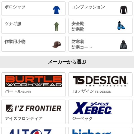
ポロシャツ
コンプレッション
ツナギ服
安全靴
防寒靴
作業用小物
防寒着
防寒コート
メーカーから選ぶ
バートル
TSデザイン
Burtle
TS DESIGN
アイズフロンティア
ジーベック