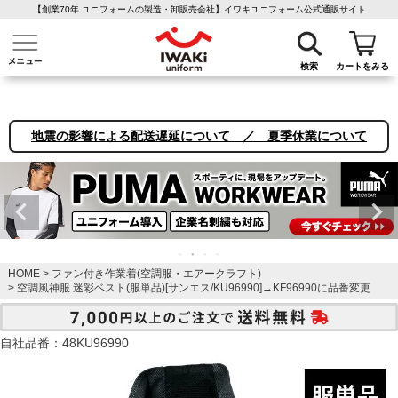
【創業70年 ユニフォームの製造・卸販売会社】イワキユニフォーム公式通販サイト
介護ユニフォーム
作業着・作業服
ファン付き作業着
医療白衣
事務
検索
カートをみる
地震の影響による配送遅延について ／ 夏季休業について
HOME
ファン付き作業着(空調服・エアークラフト)
空調風神服 迷彩ベスト(服単品)[サンエス/KU96990]→KF96990に品番変更
自社品番：48KU96990