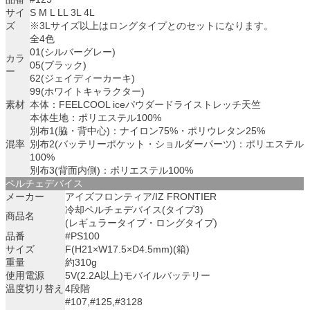
サイ
S M L LL 3L 4L
ズ
※3Lサイズ以上はロングタイプとのセットになります。
全4色
01(シルバーグレー)
カラ
05(ブラック)
ー
62(ジェイディーカーキ)
99(ホワイトキャラクター)
素材
本体：FEELCOOL iceパウダードライストレッチ天竺
本体生地：ポリエステル100%
別布1(脇・背中心)：ナイロン75%・ポリウレタン25%
混率
別布2(バッテリーポケット・ショルダーパーツ)：ポリエステル
100%
別布3(背面内側)：ポリエステル100%
ペルチェデバイス
メーカー
アイズフロンティア/IZ FRONTIER
冷却ペルチェデバイス(タイプ3)
商品名
(レギュラータイプ・ロングタイプ)
品番
#PS100
サイズ
F(H21×W17.5×D4.5mm)(箱)
重量
約310g
使用電源
5V(2.2A以上)モバイルバッテリー
温度切り替え
4段階
#107,#125,#3128