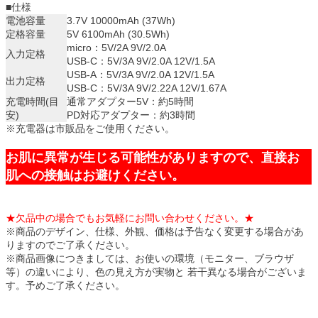
■仕様
電池容量
3.7V 10000mAh (37Wh)
定格容量
5V 6100mAh (30.5Wh)
micro：5V/2A 9V/2.0A
入力定格
USB-C：5V/3A 9V/2.0A 12V/1.5A
USB-A：5V/3A 9V/2.0A 12V/1.5A
出力定格
USB-C：5V/3A 9V/2.22A 12V/1.67A
充電時間(目
通常アダプター5V：約5時間
安)
PD対応アダプター：約3時間
※充電器は市販品をご使用ください。
お肌に異常が生じる可能性がありますので、直接お
肌への接触はお避けください。
★欠品中の場合でもお気軽にお問い合わせください。★
※商品のデザイン、仕様、外観、価格は予告なく変更する場合があ
りますのでご了承ください。
※商品画像につきましては、お使いの環境（モニター、ブラウザ
等）の違いにより、色の見え方が実物と 若干異なる場合がございま
す。予めご了承ください。