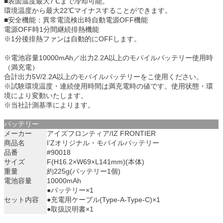
■表面温度最大7℃まで冷却可能。
環境温度から最大22℃マイナスすることができます。
■安全機能：異常電流検出時自動電源OFF機能
電源OFF時1分間継続排熱機能
※1分後排熱ファンは自動的にOFFします。
※電池容量10000mAh／出力2.2A以上のモパイルバッテリー使用時
（満充電）
合計出力5V/2.2A以上のモバイルパッテリーをこ使用ください。
※試験環境温度・連続使用時間は満充電時の値です。使用状態・環
境により変動いたします。
※当社計測基準によります。
バッテリー
メーカー
アイズフロンティア/IZ FRONTIER
商品名
I’Zオリジナル・モバイルバッテリー
品番
#90018
サイズ
F(H16.2×W69×L141mm)(本体)
重量
約225g(バッテリー1個)
電池容量
10000mAh
●バッテリー×1
セット内容
●充電用ケーブル(Type-A-Type-C)×1
●取扱説明書×1