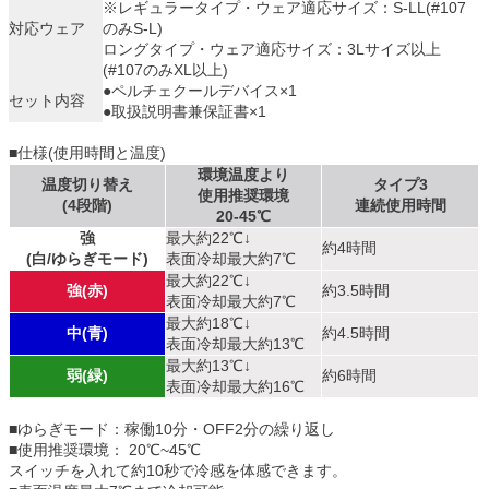
※レギュラータイプ・ウェア適応サイズ：S-LL(#107
対応ウェア
のみS-L)
ロングタイプ・ウェア適応サイズ：3Lサイズ以上
(#107のみXL以上)
●ペルチェクールデバイス×1
セット内容
●取扱説明書兼保証書×1
■仕様(使用時間と温度)
環境温度より
温度切り替え
タイプ3
使用推奨環境
(4段階)
連続使用時間
20-45℃
強
最大約22℃↓
約4時間
(白/ゆらぎモード)
表面冷却最大約7℃
最大約22℃↓
強(赤)
約3.5時間
表面冷却最大約7℃
最大約18℃↓
中(青)
約4.5時間
表面冷却最大約13℃
最大約13℃↓
弱(緑)
約6時間
表面冷却最大約16℃
■ゆらぎモード：稼働10分・OFF2分の繰り返し
■使用推奨環境： 20℃~45℃
スイッチを入れて約10秒で冷感を体感できます。