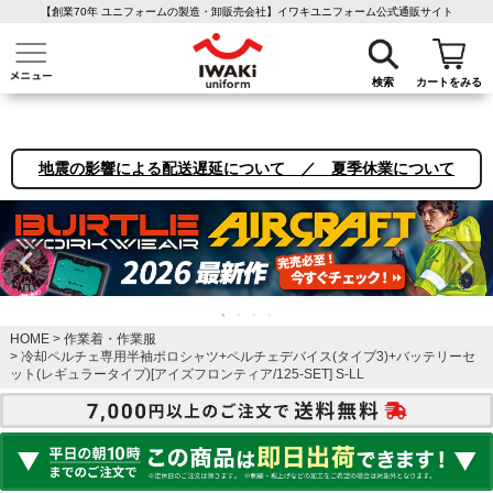
【創業70年 ユニフォームの製造・卸販売会社】イワキユニフォーム公式通販サイト
介護ユニフォーム
作業着・作業服
ファン付き作業着
医療白衣
事務
検索
カートをみる
地震の影響による配送遅延について ／ 夏季休業について
HOME
作業着・作業服
冷却ペルチェ専用半袖ポロシャツ+ペルチェデバイス(タイプ3)+バッテリーセ
ット(レギュラータイプ)[アイズフロンティア/125-SET] S-LL