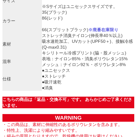
サイズ
※Sサイズはユニセックスサイズです。
35(ブラック)
86(レッド)
カラー
66(スプリットブラック)
※廃番在庫限り
ストレッチ消臭ナイロン(伸長率40％以上)
吸水速乾加工、UVカット(UPF50＋)、接触冷感
素材
(Q-max0.31)
キシリトール冷感プリント(脇・股メッシュ)
表地：ナイロン85%・消臭ポリウレタン15%
混率
メッシュ：ナイロン92％・ポリウレタン8%
●ユニセックス
●ストレッチ
仕様
●吸汗速乾
●消臭
こちらの商品は「返品・交換不可」です。 あらかじめご了承くださ
いませ。
WARNING
・この商品は、素材に伸縮性のあるポリウレタンを含みます。
・特性上、洗濯により縮みやすいです。
・縮みの原因となりますので、乾燥機の使用はお避けください。