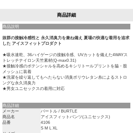
商品詳細
商品説明
抜群の接触冷感性と 永久消臭力を兼ね備え 夏場の快適な着用を追求
した アイスフィットプロダクト
★吸水速乾、36ハイゲージの接触冷感、UVカットを備えた4WAYス
トレッチナイロン天竺素材(Q-max0.31)
★接触冷感のポテンシャルを高めるキシリトールプリントを脇・股
メッシュに装着
★洗濯を繰り返してもへたらない消臭ポリウレタン糸によるストロ
ングな永久消臭力
★男女ユニセックスの着用に対応
商品詳細
メーカー
バートル / BURTLE
商品名
アイスフィットパンツ(ユニセックス)
品番
4106
S M L XL