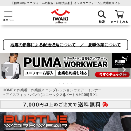
【創業70年 ユニフォームの製造・卸販売会社】イワキユニフォーム公式通販サイト
介護ユニフォーム
作業着・作業服
ファン付き作業着
医療白衣
事務
検索
カートをみる
地震の影響による配送遅延について ／ 夏季休業について
HOME
作業着・作業服
コンプレッションウェア・インナー
アイスフィットパンツ(ユニセックス)[バートル/4106] S-XL