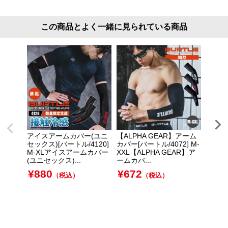
この商品とよく一緒に見られている商品
アイスアームカバー(ユニ
【ALPHA GEAR】アーム
【ALP
セックス)[バートル/4120]
カバー[バートル/4072] M-
フィッ
M-XLアイスアームカバー
XXL【ALPHA GEAR】ア
クス)[
(ユニセックス)...
ームカバ...
L【AL
フィ...
¥
880
¥
672
（税込）
（税込）
¥
1,