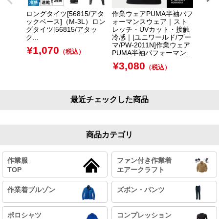
ロングタイツ[56815/アタ
作業ウェアPUMA半袖パフ
TS 
ックベース]（M-3L）ロン
ォーマンスウェア｜スト
グスリ
グタイツ[56815/アタッ
レッチ・UVカット・接触
IGN(藤
ク...
冷感｜[ユニワールド/プー
DEL
マ/PW-2011N]作業ウェア
ス...
¥
1,070
（税込）
PUMA半袖パフォーマン...
¥
3,
¥
3,080
（税込）
最近チェックした商品
商品カテゴリ
作業服
ファン付き作業着
TOP
エアークラフト
作業着ブルゾン
ズボン・パンツ
ポロシャツ
コンプレッション