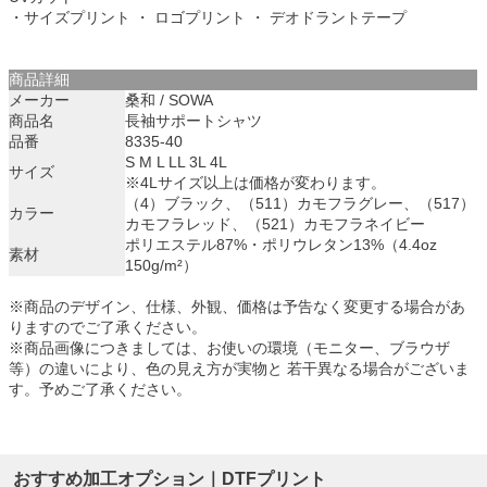
・サイズプリント ・ ロゴプリント ・ デオドラントテープ
商品詳細
メーカー
桑和 / SOWA
商品名
長袖サポートシャツ
品番
8335-40
S M L LL 3L 4L
サイズ
※4Lサイズ以上は価格が変わります。
（4）ブラック、（511）カモフラグレー、（517）
カラー
カモフラレッド、（521）カモフラネイビー
ポリエステル87%・ポリウレタン13%（4.4oz
素材
150g/m²）
※商品のデザイン、仕様、外観、価格は予告なく変更する場合があ
りますのでご了承ください。
※商品画像につきましては、お使いの環境（モニター、ブラウザ
等）の違いにより、色の見え方が実物と 若干異なる場合がございま
す。予めご了承ください。
おすすめ加工オプション｜DTFプリント