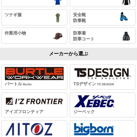
ツナギ服
安全靴
防寒靴
作業用小物
防寒着
防寒コート
メーカーから選ぶ
バートル
TSデザイン
Burtle
TS DESIGN
アイズフロンティア
ジーベック