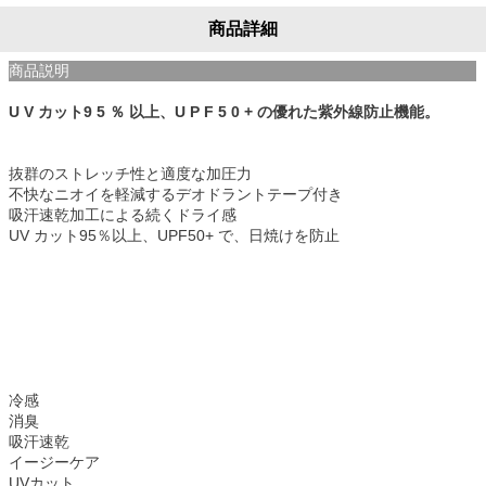
商品詳細
商品説明
U V カット9 5 ％ 以上、U P F 5 0 + の優れた紫外線防止機能。
抜群のストレッチ性と適度な加圧力
不快なニオイを軽減するデオドラントテープ付き
吸汗速乾加工による続くドライ感
UV カット95％以上、UPF50+ で、日焼けを防止
冷感
消臭
吸汗速乾
イージーケア
UVカット