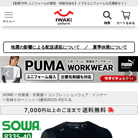
【創業70年 ユニフォームの製造・卸販売会社】イワキユニフォーム公式通販サイト
介護ユニフォーム
作業着・作業服
ファン付き作業着
医療白衣
事務
検索
カートをみる
地震の影響による配送遅延について ／ 夏季休業について
HOME
作業着・作業服
コンプレッションウェア・インナー
長袖サポートシャツ[桑和/8335-40] S-3L