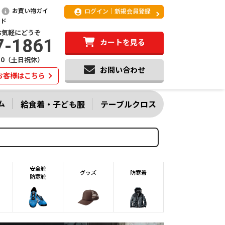
お買い物ガイ
ログイン｜新規会員登録
ド
お気軽にどうぞ
7-1861
カートを見る
:20（土日祝休）
お問い合わせ
お客様はこちら
ム
給食着・子ども服
テーブルクロス
安全靴
グッズ
防寒着
防寒靴