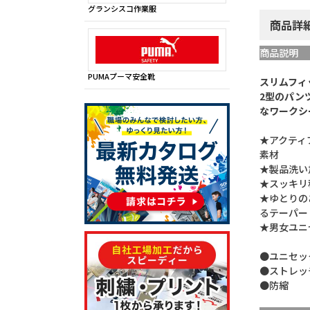
グランシスコ作業服
商品詳
商品説明
PUMAプーマ安全靴
スリムフィ
2型のパン
なワークシ
★アクティ
素材
★製品洗い
★スッキリ程
★ゆとりの
るテーパード
★男女ユニ
●ユニセッ
●ストレッ
●防縮