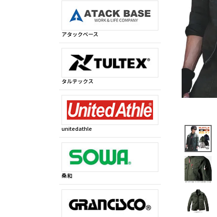
アタックベース
タルテックス
unitedathle
桑和