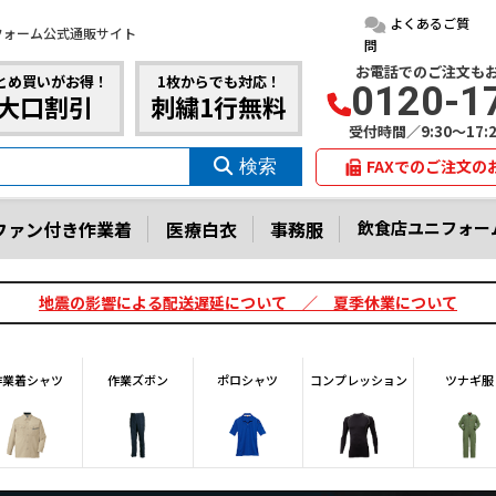
よくあるご質
フォーム公式通販サイト
問
お電話でのご注文も
とめ買いがお得！
1枚からでも対応！
0120-1
大口割引
刺繍1行無料
受付時間／9:30～17
FAXでのご注文の
ファン付き作業着
医療白衣
事務服
飲食店ユニフォー
地震の影響による配送遅延について ／ 夏季休業について
作業着シャツ
作業ズボン
ポロシャツ
コンプレッション
ツナギ服