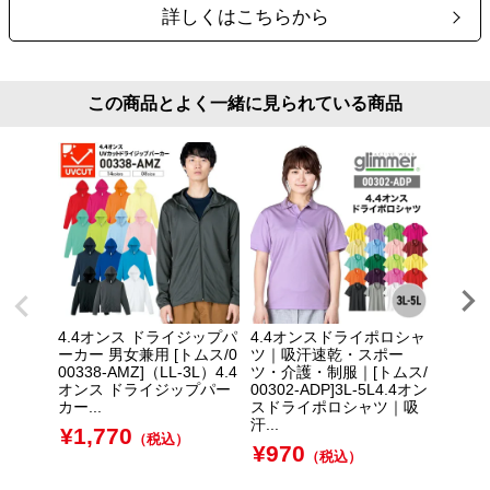
詳しくはこちらから
この商品とよく一緒に見られている商品
4.4オンス ドライジップパ
4.4オンスドライポロシャ
4.4
ーカー 男女兼用 [トムス/0
ツ｜吸汗速乾・スポー
ツ(胸
00338-AMZ]（LL-3L）4.4
ツ・介護・制服｜[トムス/
乾・ス
オンス ドライジップパー
00302-ADP]3L-5L4.4オン
服｜[ト
カー...
スドライポロシャツ｜吸
L-5L
汗...
シャツ(
¥
1,770
（税込）
¥
970
¥
1,
（税込）