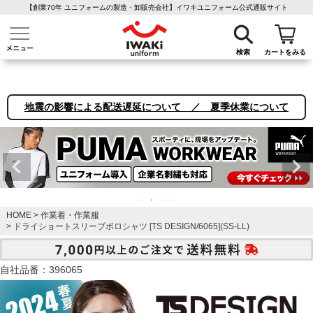
【創業70年 ユニフォームの製造・卸販売会社】イワキユニフォーム公式通販サイト
介護ユニフォーム
作業着・作業服
ファン付き作業着
医療白衣
事務
検索
カートをみる
地震の影響による配送遅延について ／ 夏季休業について
HOME
作業着・作業服
ドライショートスリーブポロシャツ [TS DESIGN/6065](SS-LL)
自社品番：396065