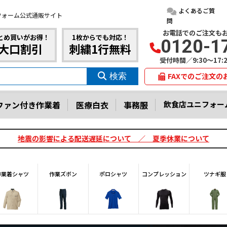
よくあるご質
フォーム公式通販サイト
問
お電話でのご注文も
とめ買いがお得！
1枚からでも対応！
0120-1
大口割引
刺繍1行無料
受付時間／9:30～17
FAXでのご注文の
ファン付き作業着
医療白衣
事務服
飲食店ユニフォー
地震の影響による配送遅延について ／ 夏季休業について
作業着シャツ
作業ズボン
ポロシャツ
コンプレッション
ツナギ服