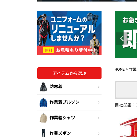
HOME
作業
アイテムから選ぶ
防寒着
作業着ブルゾン
自社品番：1
作業着シャツ
作業ズボン