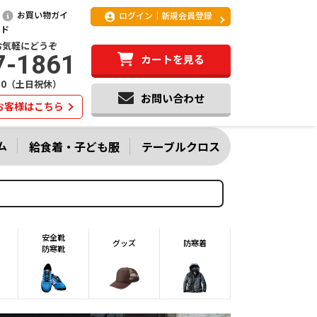
お買い物ガイ
ログイン｜新規会員登録
ド
お気軽にどうぞ
7-1861
カートを見る
:20（土日祝休）
お問い合わせ
お客様はこちら
ム
給食着・子ども服
テーブルクロス
安全靴
グッズ
防寒着
防寒靴