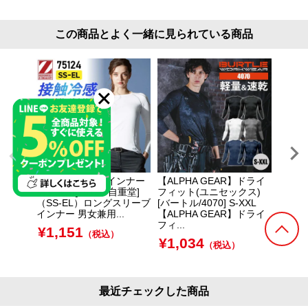
この商品とよく一緒に見られている商品
ロングスリーブ インナー
【ALPHA GEAR】ドライ
半袖ア
男女兼用[75124/自重堂]
フィット(ユニセックス)
セックス
（SS-EL）ロングスリーブ
[バートル/4070] S-XXL
S-X
インナー 男女兼用...
【ALPHA GEAR】ドライ
(ユニセ
フィ...
¥
1,151
¥
1,
（税込）
¥
1,034
（税込）
最近チェックした商品