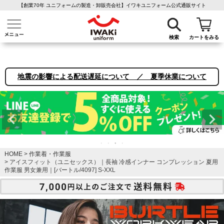
【創業70年 ユニフォームの製造・卸販売会社】イワキユニフォーム公式通販サイト
介護ユニフォーム
作業着・作業服
ファン付き作業着
医療白衣
事務
検索
カートをみる
地震の影響による配送遅延について ／ 夏季休業について
HOME
作業着・作業服
アイスフィット（ユニセックス）｜長袖 冷感インナー コンプレッション 夏用
作業服 男女兼用｜[バートル/4097] S-XXL