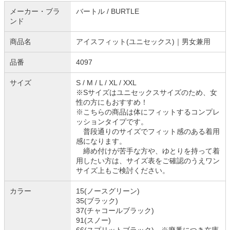
メーカー・ブラ
バートル / BURTLE
ンド
商品名
アイスフィット(ユニセックス)｜男女兼用
品番
4097
サイズ
S / M / L / XL / XXL
※Sサイズはユニセックスサイズのため、女
性の方にもおすすめ！
※こちらの商品は体にフィットするコンプレ
ッションタイプです。
普段通りのサイズでフィット感のある着用
感になります。
締め付けが苦手な方や、ゆとりを持って着
用したい方は、サイズ表をご確認のうえワン
サイズ上もご検討ください。
カラー
15(ノースグリーン)
35(ブラック)
37(チャコールブラック)
91(スノー)
66(スプリットブラック) ※廃番につき在庫