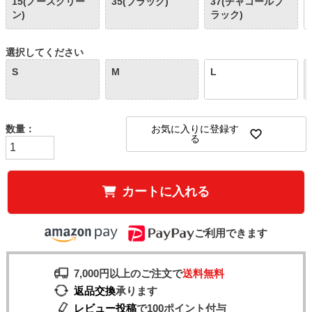
15(ノースグリー
35(ブラック)
37(チャコールブ
ン)
ラック)
選択してください
S
M
L
お気に入りに登録す
る
カートに入れる
ご利用できます
7,000円以上のご注文で
送料無料
返品交換
承ります
レビュー投稿
で100ポイント付与