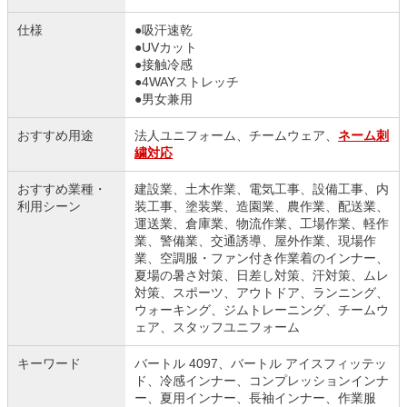
仕様
●吸汗速乾
●UVカット
●接触冷感
●4WAYストレッチ
●男女兼用
おすすめ用途
法人ユニフォーム、チームウェア、
ネーム刺
繍対応
おすすめ業種・
建設業、土木作業、電気工事、設備工事、内
利用シーン
装工事、塗装業、造園業、農作業、配送業、
運送業、倉庫業、物流作業、工場作業、軽作
業、警備業、交通誘導、屋外作業、現場作
業、空調服・ファン付き作業着のインナー、
夏場の暑さ対策、日差し対策、汗対策、ムレ
対策、スポーツ、アウトドア、ランニング、
ウォーキング、ジムトレーニング、チームウ
ェア、スタッフユニフォーム
キーワード
バートル 4097、バートル アイスフィッテッ
ド、冷感インナー、コンプレッションインナ
ー、夏用インナー、長袖インナー、作業服