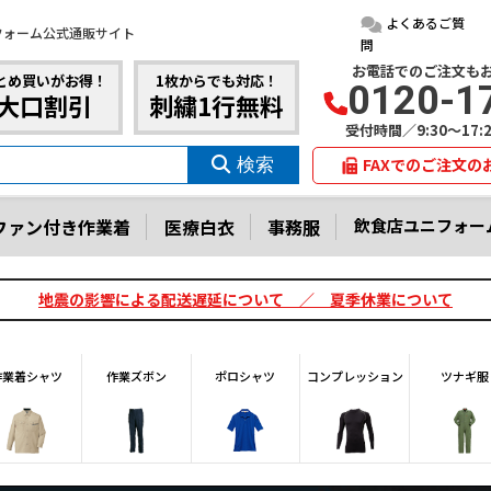
よくあるご質
フォーム公式通販サイト
問
お電話でのご注文も
とめ買いがお得！
1枚からでも対応！
0120-1
大口割引
刺繍1行無料
受付時間／9:30～17
FAXでのご注文の
ファン付き作業着
医療白衣
事務服
飲食店ユニフォー
地震の影響による配送遅延について ／ 夏季休業について
作業着シャツ
作業ズボン
ポロシャツ
コンプレッション
ツナギ服