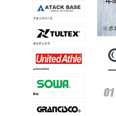
アタックベース
タルテックス
unitedathle
桑和