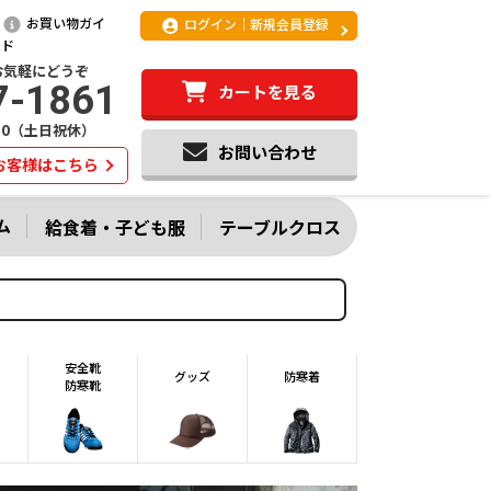
お買い物ガイ
ログイン｜新規会員登録
ド
お気軽にどうぞ
7-1861
カートを見る
:20（土日祝休）
お問い合わせ
お客様はこちら
ム
給食着・子ども服
テーブルクロス
安全靴
グッズ
防寒着
防寒靴