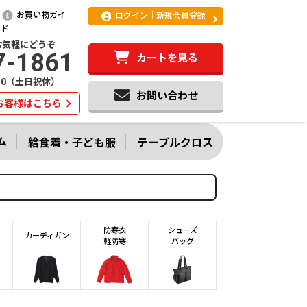
お買い物ガイ
ログイン｜新規会員登録
ド
お気軽にどうぞ
7-1861
カートを見る
:20（土日祝休）
お問い合わせ
お客様はこちら
ム
給食着・子ども服
テーブルクロス
防寒衣
シューズ
カーディガン
軽防寒
バッグ