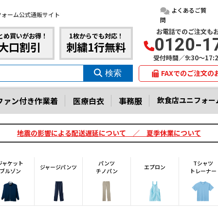
よくあるご質
フォーム公式通販サイト
問
お電話でのご注文も
とめ買いがお得！
1枚からでも対応！
0120-1
大口割引
刺繍1行無料
受付時間／9:30～17
FAXでのご注文の
ファン付き作業着
医療白衣
事務服
飲食店ユニフォー
地震の影響による配送遅延について ／ 夏季休業について
ジャケット
パンツ
Tシャツ
ジャージパンツ
エプロン
ブルゾン
チノパン
トレーナー