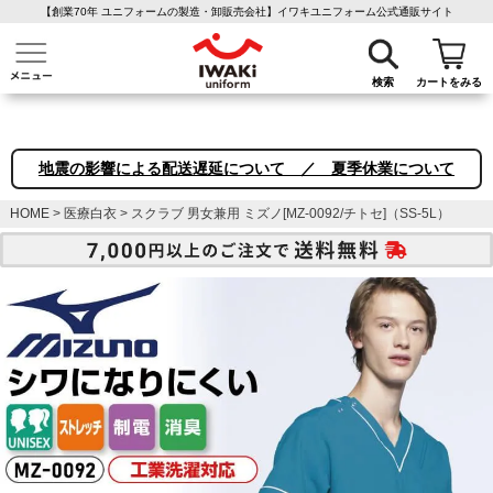
【創業70年 ユニフォームの製造・卸販売会社】イワキユニフォーム公式通販サイト
介護ユニフォーム
作業着・作業服
ファン付き作業着
医療白衣
事務
検索
カートをみる
地震の影響による配送遅延について ／ 夏季休業について
HOME
医療白衣
スクラブ 男女兼用 ミズノ[MZ-0092/チトセ]（SS-5L）