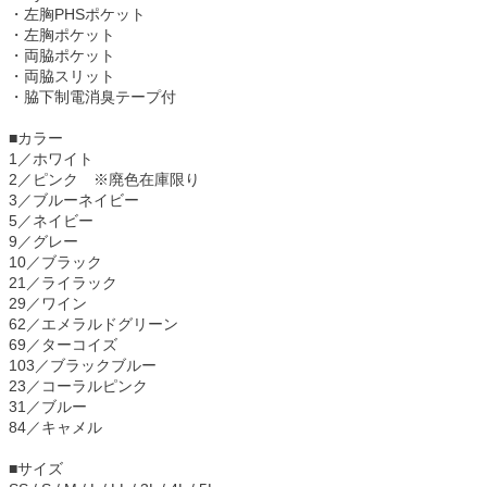
・左胸PHSポケット
・左胸ポケット
・両脇ポケット
・両脇スリット
・脇下制電消臭テープ付
■カラー
1／ホワイト
2／ピンク ※廃色在庫限り
3／ブルーネイビー
5／ネイビー
9／グレー
10／ブラック
21／ライラック
29／ワイン
62／エメラルドグリーン
69／ターコイズ
103／ブラックブルー
23／コーラルピンク
31／ブルー
84／キャメル
■サイズ