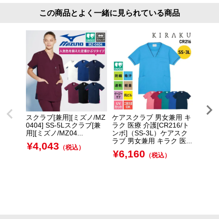
この商品とよく一緒に見られている商品
スクラブ[兼用][ミズノ/MZ
ケアスクラブ 男女兼用 キ
ファス
0404] SS-5Lスクラブ[兼
ラク 医療 介護[CR216/ト
[ミズノ
用][ミズノ/MZ04...
ンボ]（SS-3L）ケアスク
ァスナ
ラブ 男女兼用 キラク 医...
ズノ...
¥
4,043
（税込）
¥
6,160
¥
4,
（税込）