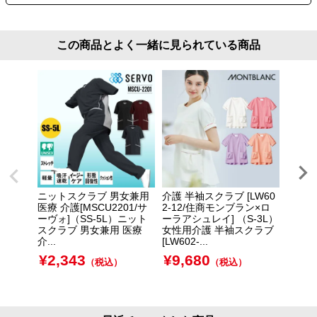
この商品とよく一緒に見られている商品
ニットスクラブ 男女兼用
介護 半袖スクラブ [LW60
介護 
医療 介護[MSCU2201/サ
2-12/住商モンブラン×ロ
クラブ
ーヴォ]（SS-5L）ニット
ーラアシュレイ] （S-3L）
ク/70
スクラブ 男女兼用 医療
女性用介護 半袖スクラブ
護 レ
介...
[LW602-...
ラブ 女
¥
2,343
¥
9,680
¥
5,
（税込）
（税込）