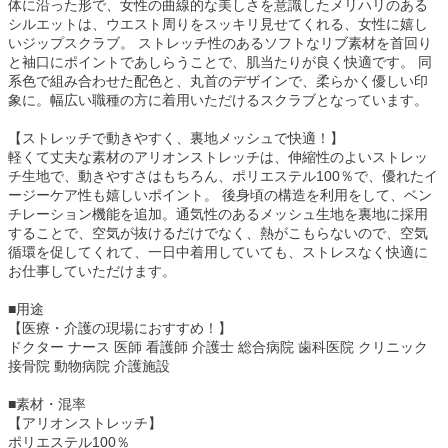
体に沿った形で、女性の曲線的な美しさを意識したメリハリのある
シルエットは、ウエスト周りをスッキリ見せてくれる、女性に嬉し
いジップスクラブ。 ストレッチ性のあるソフトなリブ素材を首回り
と袖口にポイントであしらうことで、肌当たりが良く快適です。 同
系色で組み合わせた配色と、丸首のデザインで、柔らかく優しい印
象に。幅広い職種の方に着用いただけるスクラブとなっています。
【ストレッチで動きやすく、裏地メッシュで快適！】
軽くて丈夫な素材のアリオンストレッチは、伸縮性のよいストレッ
チ生地で、動きやすさはもちろん、ポリエステル100％で、優れたイ
ージーケア性も嬉しいポイント。 後身頃の構造を利用をして、ベン
チレーション機能を追加。通気性のあるメッシュ生地を裏地に採用
することで、空気が抜けるだけでなく、熱がこもらないので、空気
循環を促してくれて、一日中着用していても、ストレスなく快適に
お仕事していただけます。
■用途
【医療・介護の現場におすすめ！】
ドクター ナース 医師 看護師 介護士 総合病院 歯科医院 クリニック
接骨院 動物病院 介護施設
■素材・混率
【アリオンストレッチ】
ポリエステル100％