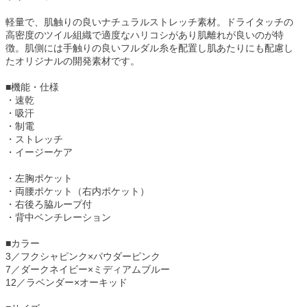
軽量で、肌触りの良いナチュラルストレッチ素材。ドライタッチの
高密度のツイル組織で適度なハリコシがあり肌離れが良いのが特
徴。肌側には手触りの良いフルダル糸を配置し肌あたりにも配慮し
たオリジナルの開発素材です。
■機能・仕様
・速乾
・吸汗
・制電
・ストレッチ
・イージーケア
・左胸ポケット
・両腰ポケット（右内ポケット）
・右後ろ脇ループ付
・背中ベンチレーション
■カラー
3／フクシャピンク×パウダーピンク
7／ダークネイビー×ミディアムブルー
12／ラベンダー×オーキッド