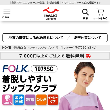
【創業70年 ユニフォームの製造・卸販売会社】イワキユニフォーム公式通販サイト
介護ユニフォーム
作業着・作業服
ファン付き作業着
医療白衣
事務
検索
カートをみる
地震の影響による配送遅延について ／ 夏季休業について
HOME
医療白衣
レディスジップスクラブ [フォーク/7079SC] (S-4L)