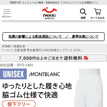
【創業70年 ユニフォームの製造・卸販売会社】イワキユニフォーム公式通販サイト
介護ユニフォーム
作業着・作業服
ファン付き作業着
医療白衣
事務
検索
カートをみる
地震の影響による配送遅延について ／ 夏季休業について
HOME
医療白衣
パンツ 介護 医療 男女兼用[72-1401/住商モンブラン]（S-3L）
自社品番：2072-1401