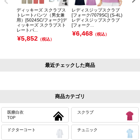
ディッキーズ スクラブス
レディスジップスクラブ
■ 【
トレートパンツ（男女兼
[フォーク/7079SC] (S-4L)
＆スク
用）[5024SC/フォーク]デ
レディスジップスクラブ
C+50
ィッキーズ スクラブスト
[フォーク...
L■ 
レートパ...
ブ＆スク
¥
6,468
（税込）
¥
5,852
¥
11
（税込）
最近チェックした商品
商品カテゴリ
医療白衣
スクラブ
TOP
ドクターコート
チュニック