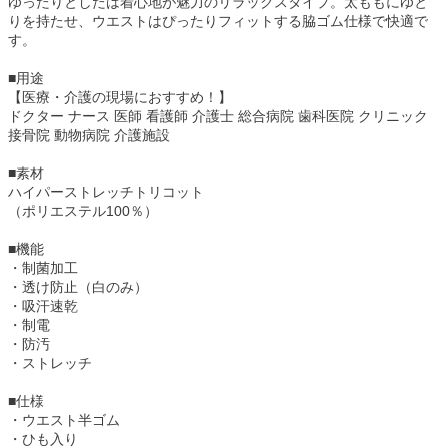
ゆったりとしたは着心地が魅力のリラックスタイプ。太ももにゆと
りを持たせ、ウエストはぴったりフィットする脇ゴム仕様で快適で
す。
■用途
【医療・介護の現場におすすめ！】
ドクター ナース 医師 看護師 介護士 総合病院 歯科医院 クリニック
接骨院 動物病院 介護施設
■素材
ハイパーストレッチトリコット
（ポリエステル100％）
■機能
・制菌加工
・透け防止（白のみ）
・吸汗速乾
・制電
・防汚
・ストレッチ
■仕様
・ウエスト半ゴム
・ひも入り