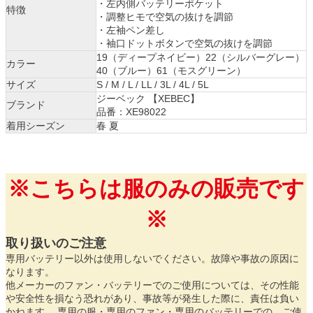
・左内側バッテリーポケット
特徴
・調整ヒモで空気の抜けを調節
・左袖ペン差し
・袖口ドットボタンで空気の抜けを調節
19（ディープネイビー）22（シルバーグレー）
カラー
40（ブルー）61（モスグリーン）
サイズ
S / M / L / LL / 3L / 4L / 5L
ジーベック 【XEBEC】
ブランド
品番：XE98022
着用シーズン
春 夏
※こちらは服のみの販売です
※
取り扱いのご注意
専用バッテリー以外は使用しないでください。故障や事故の原因に
なります。
他メーカーのファン・バッテリーでのご使用については、その性能
や安全性を損なう恐れがあり、事故等が発生した際に、責任は負い
かねます。 専用の服・専用のファン・専用のバッテリーでの、ご使