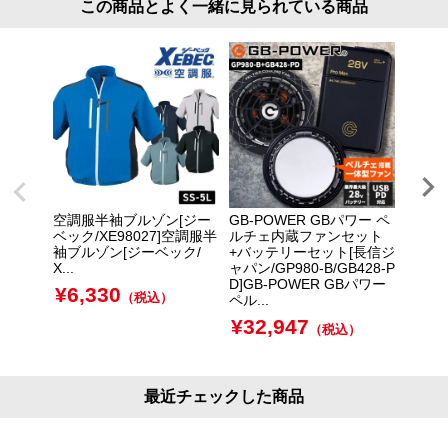
この商品とよく一緒に見られている商品
空調服半袖ブルゾン[ジー
GB-POWER GBパワー ペ
インナ
ベック/XE98027]空調服半
ルチェ内蔵ファンセット
セット
袖ブルゾン[ジーベック/
+バッテリーセット[長信ジ
却・猛
X...
ャパン/GP980-B/GB428-P
｜[ア
D]GB-POWER GBパワー
107
¥
6,330
（税込）
ペル...
チェセッ
¥
32,947
¥
40
（税込）
最近チェックした商品