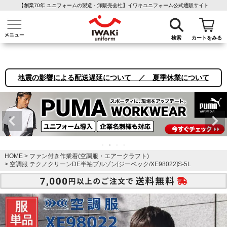
【創業70年 ユニフォームの製造・卸販売会社】イワキユニフォーム公式通販サイト
介護ユニフォーム
作業着・作業服
ファン付き作業着
医療白衣
事務
検索
カートをみる
地震の影響による配送遅延について ／ 夏季休業について
HOME
ファン付き作業着(空調服・エアークラフト)
空調服 テクノクリーンDE半袖ブルゾン[ジーベック/XE98022]S-5L