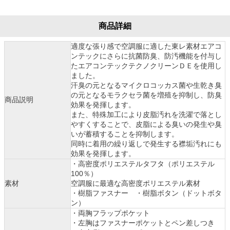
商品詳細
適度な張り感で空調服に適した東レ素材エアコ
ンテックにさらに抗菌防臭、防汚機能を付与し
たエアコンテックテクノクリーンＤＥを使用し
ました。
汗臭の元となるマイクロコッカス菌や生乾き臭
の元となるモラクセラ菌を増殖を抑制し、防臭
商品説明
効果を発揮します。
また、特殊加工により皮脂汚れを洗濯で落とし
やすくすることで、皮脂による臭いの発生や臭
いが蓄積することを抑制します。
同時に着用の繰り返しで発生する襟垢汚れにも
効果を発揮します。
・高密度ポリエステルタフタ（ポリエステル
100％）
素材
空調服に最適な高密度ポリエステル素材
・樹脂ファスナー ・樹脂ボタン（ドットボタ
ン）
・両胸フラップポケット
・左胸はファスナーポケットとペン差しつき