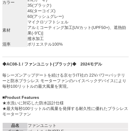
カラー
35(ブラック)
46(ターコイズ)
60(アッシュグレー)
マイクロソフトシェル
アルミコーティング加工[UVカット(UPF50+)、遮熱効
素材
果(-9℃)]
撥水加工
混率
ポリエステル100%
◆AC08-1 / ファンユニット(ブラック)◆ 2024モデル
毎シーズンアップデートを続ける京セラIT社の 22Vパワーバッテリ
ーと防水ブラシレス モーターファンのハイスペックデバイスにより
毎秒100リットルの最大風量を実現。
■Product Features
★水洗いに対応した防水設計仕様
★最大毎秒100リットルの風量を発揮する耐久性に優れたブラシレス
モーターファン
品名
ファンユニット