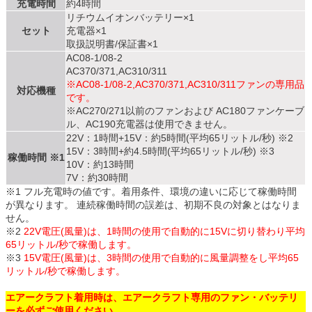
充電時間
約4時間
リチウムイオンバッテリー×1
セット
充電器×1
取扱説明書/保証書×1
AC08-1/08-2
AC370/371,AC310/311
※AC08-1/08-2,AC370/371,AC310/311ファンの専用品
対応機種
です。
※AC270/271以前のファンおよび AC180ファンケーブ
ル、AC190充電器は使用できません。
22V：1時間+15V：約5時間(平均65リットル/秒) ※2
15V：3時間+約4.5時間(平均65リットル/秒) ※3
稼働時間 ※1
10V：約13時間
7V：約30時間
※1 フル充電時の値です。着用条件、環境の違いに応じて稼働時間
が異なります。 連続稼働時間の誤差は、初期不良の対象とはなりま
せん。
※2
22V電圧(風量)は、1時間の使用で自動的に15Vに切り替わり平均
65リットル/秒で稼働します。
※3
15V電圧(風量)は、3時間の使用で自動的に風量調整をし平均65
リットル/秒で稼働します。
エアークラフト着用時は、エアークラフト専用のファン・バッテリ
ーを必ずご使用ください。