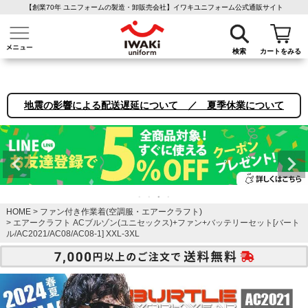
【創業70年 ユニフォームの製造・卸販売会社】イワキユニフォーム公式通販サイト
介護ユニフォーム
作業着・作業服
ファン付き作業着
医療白衣
事務
検索
カートをみる
地震の影響による配送遅延について ／ 夏季休業について
HOME
ファン付き作業着(空調服・エアークラフト)
エアークラフト ACブルゾン(ユニセックス)+ファン+バッテリーセット[バート
ル/AC2021/AC08/AC08-1] XXL-3XL