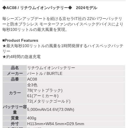
◆AC08 / リチウムイオンバッテリー◆ 2024モデル
毎シーズンアップデートを続ける京セラIT社の 22Vパワーバッテリ
ーと防水ブラシレス モーターファンのハイスペックデバイスにより
毎秒100リットルの最大風量を実現。
■Product Features
★最大毎秒100リットルの風量を1時間発揮するハイスペックバッテ
リー
★約4時間の急速充電
品名
リチウムイオンバッテリー
メーカー
バートル / BURTLE
品番
AC08
全3色
78(マットブラック)
カラー
61(アーミカーキ)
72(メタリックゴールド)
バッテリー容
5,000mAh/14.6V(73.0Wh)
量
質量
400g
外寸
H113mm×W84.5mm×D29.5mm