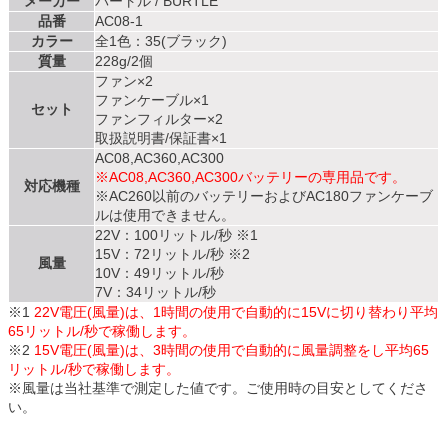
メーカー
バートル / BURTLE
品番
AC08-1
カラー
全1色：35(ブラック)
質量
228g/2個
ファン×2
ファンケーブル×1
セット
ファンフィルター×2
取扱説明書/保証書×1
AC08,AC360,AC300
※AC08,AC360,AC300バッテリーの専用品です。
対応機種
※AC260以前のバッテリーおよびAC180ファンケーブ
ルは使用できません。
22V：100リットル/秒 ※1
15V：72リットル/秒 ※2
風量
10V：49リットル/秒
7V：34リットル/秒
※1
22V電圧(風量)は、1時間の使用で自動的に15Vに切り替わり平均
65リットル/秒で稼働します。
※2
15V電圧(風量)は、3時間の使用で自動的に風量調整をし平均65
リットル/秒で稼働します。
※風量は当社基準で測定した値です。ご使用時の目安としてくださ
い。