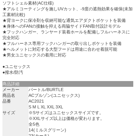
ソフトシェル素材(AC仕様)
★アルミコーティングを施しUVカット、-9度の遮熱効果を確保(未加
工素材比較)
★背ヨークに保冷剤を収納可能な通気エアダクトポケットを装備
★身体へのFANの接触を抑える両脇サイドFAN取付設計モデル
★フックハンガー、ランヤード装着ホールを配備しフルハーネスに
完全対応
★フルハーネス専用フックハンガーの取り出しポケットを装備
★ヘルメットに対応する大型フードは用途に合わせ着脱可能
★男女ユニセックスの着用に対応
●ユニセックス
●撥水/防汚
商品詳細
メーカー
バートル/BURTLE
商品名
ACブルゾン(ユニセックス)
品番
AC2021
S M L XL XXL 3XL
サイズ
※Sサイズはユニセックスサイズです。
※XXLサイズ以上は価格が変わります。
全5色
14(ミルスグリーン)
23(カーキ)