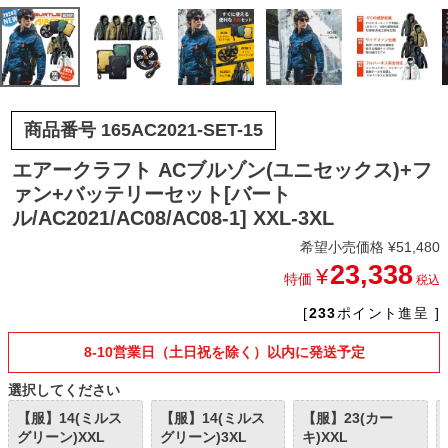
商品番号
165AC2021-SET-15
エアークラフト ACブルゾン(ユニセックス)+フ
ァン+バッテリーセット[バート
ル/AC2021/AC08/AC08-1] XXL-3XL
希望小売価格
¥
51,480
23,338
¥
特価
税込
[
233
ポイント進呈 ]
8-10営業日（土日祝を除く）以内に発送予定
選択してください
【服】14(ミルス
【服】14(ミルス
【服】23(カー
グリーン)XXL
グリーン)3XL
キ)XXL