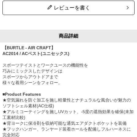
レビューを書く
商品詳細
【BURTLE - AIR CRAFT】
AC2014 / ACベスト(ユニセックス)
スポーツテイストとワークユースの機能性を
巧みにミックスしたデザインは
スポーツからアウトドアまで
様々な着用シーンをフォロー。
■Product Features
★空気漏れを防ぐ加工を施し軽量性とナチュラルな風合いが魅力の
ソフトシェル素材(AC仕様)
★アルミコーティングを施しUVカット、-5度の遮熱効果を確保(未加
工素材比較)
★背ヨークに保冷剤を収納可能な通気エアダクトポケットを装備
★フックハンガー、ランヤード装着ホールを配備しフルハーネスに
完全対応