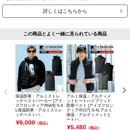
詳しくはこちらから
この商品とよく一緒に見られている商品
保温防寒・アルミストレ
アルミ保温・アルティメ
【服単
ッチベストパーカー [アイ
ットヒートハイブリッド
ト A
ズフロンティア/9569] S-4
防寒ベスト [アイズフロン
ニセッ
L保温防寒・アルミストレ
ティア/9157] S-4Lアルミ
194]
ッチベストパ...
保温・アルティメットヒ
エアーク
ートハ...
¥
6,000
¥
4,
（税込）
¥
5,480
（税込）