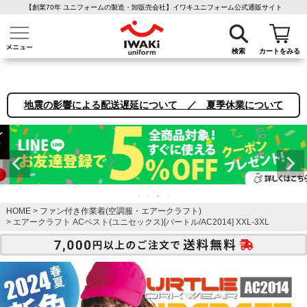
【創業70年 ユニフォームの製造・卸販売会社】イワキユニフォーム公式通販サイト
介護ユニフォーム
作業着・作業服
ファン付き作業着
医療白衣
事務
検索
カートをみる
地震の影響による配送遅延について ／ 夏季休業について
HOME
ファン付き作業着(空調服・エアークラフト)
エアークラフト ACベスト(ユニセックス)[バートル/AC2014] XXL-3XL