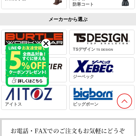
防寒コート
メーカーから選ぶ
バートル
TSデザイン
Burtle
TS DESIGN
アイズフロンティア
ジーベック
アイトス
ビッグボーン