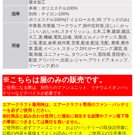
撥水加工
本体：ポリエステル100%
混率
別布：ナイロン100%
ポリエステル100%(7.イエローカモ,35.ブラックのみ)
作業着,作業服,ワークウェア,熱中症対策,涼しい, かっ
こいい,おしゃれ,スタイリッシュ, 土木,工事,建築,建設,
大工,鳶,機械,電気,設備, 清掃,ビルメンテナンス,製造,
工場,運送,倉庫,軽作業,営業,配達,配送,宅配, 農業,農作
用途
業,畜産,イベント,スタッフ,DIY,ガーデニング,園芸,造
園,制服,ユニフォーム, タウンユース,普段着,普段使い,
配達,デリバリー,出前,レジャー,アウトドア,キャンプ,
ツーリング,釣り
※こちらは服のみの販売です。
ご使用になる際は、別売りのファンユニット、リチウムイオンバッ
テリーなどデバイスが必要です。
エアークラフト着用時は、エアークラフト専用のファン・バッテリ
ーを必ずご使用ください。
他社商品と組み合わせ使用した場合に発生する故障やファン落下等
の事故につきましては責任を負いません。
ご使用前に必ずファンユニット、およびバッテリーの取扱説明書に
記載の内容を最後までよくお読みいただき、 ご使用上の注意事項、