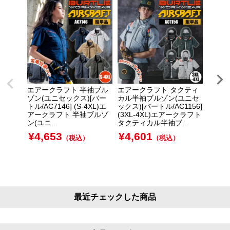
エアークラフト 半袖ブル
エアークラフト タクティ
エアー
ゾン(ユニセックス)[バー
カル半袖ブルゾン(ユニセ
カル半
トル/AC7146] (S-4XL)エ
ックス)[バートル/AC1156]
ックス)
アークラフト 半袖ブルゾ
(3XL-4XL)エアークラフト
(S-X
ン(ユニ...
タクティカル半袖ブ...
クティ
¥
4,653
¥
4,601
¥
4,
（税込）
（税込）
最近チェックした商品