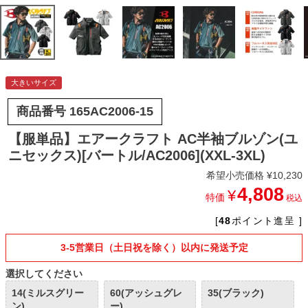
大きいサイズ
商品番号
165AC2006-15
【服単品】エアークラフト AC半袖ブルゾン(ユ
ニセックス)[バートル/AC2006](XXL-3XL)
希望小売価格
¥
10,230
4,808
¥
特価
税込
[
48
ポイント進呈 ]
3-5営業日（土日祝を除く）以内に発送予定
選択してください
14(ミルスグリー
60(アッシュグレ
35(ブラック)
ン)
ー)