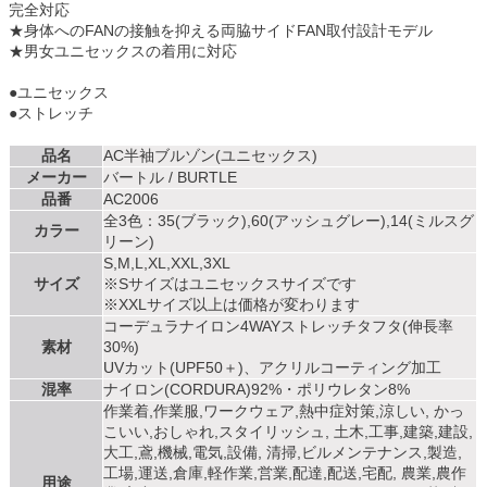
完全対応
★身体へのFANの接触を抑える両脇サイドFAN取付設計モデル
★男女ユニセックスの着用に対応
●ユニセックス
●ストレッチ
品名
AC半袖ブルゾン(ユニセックス)
メーカー
バートル / BURTLE
品番
AC2006
全3色：35(ブラック),60(アッシュグレー),14(ミルスグ
カラー
リーン)
S,M,L,XL,XXL,3XL
サイズ
※Sサイズはユニセックスサイズです
※XXLサイズ以上は価格が変わります
コーデュラナイロン4WAYストレッチタフタ(伸長率
素材
30%)
UVカット(UPF50＋)、アクリルコーティング加工
混率
ナイロン(CORDURA)92%・ポリウレタン8%
作業着,作業服,ワークウェア,熱中症対策,涼しい, かっ
こいい,おしゃれ,スタイリッシュ, 土木,工事,建築,建設,
大工,鳶,機械,電気,設備, 清掃,ビルメンテナンス,製造,
工場,運送,倉庫,軽作業,営業,配達,配送,宅配, 農業,農作
用途