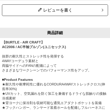
レビューを書く
商品詳細
【BURTLE - AIR CRAFT】
AC2006 / AC半袖ブルゾン(ユニセックス)
抜群の耐久性とストレッチ性を発揮する
4WAYコーデュラ素材と
両脇サイドへのFANの配備によって
さまざまなワークシーンでのパフォーマンス性をアップ。
■Product Features
★耐久性や耐摩耗性に優れるCORDURA4WAYストレッチクロス(伸
長率30%)
★UVカット、空気漏れを防ぐ加工を兼備するドライな肌触りの接触
冷感素材
★背ヨークに保冷剤を収納可能な通気エアダクトポケットを装備
★フックハンガー、ランヤード装着ホールを配備しフルハーネスに