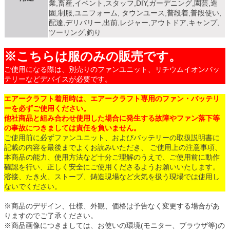
業,畜産,イベント,スタッフ,DIY,ガーデニング,園芸,造
園,制服,ユニフォーム, タウンユース,普段着,普段使い,
配達,デリバリー,出前,レジャー,アウトドア,キャンプ,
ツーリング,釣り
※こちらは服のみの販売です。
ご使用になる際は、別売りのファンユニット、リチウムイオンバッ
テリーなどデバイスが必要です。
エアークラフト着用時は、エアークラフト専用のファン・バッテリ
ーを必ずご使用ください。
他社商品と組み合わせ使用した場合に発生する故障やファン落下等
の事故につきましては責任を負いません。
ご使用前に必ずファンユニット、およびバッテリーの取扱説明書に
記載の内容を最後までよくお読みいただき、 ご使用上の注意事項、
本商品の能力、使用方法など十分ご理解のうえで、ご使用前に動作
確認を行い、正しく安全にご使用くださるようお願いいたします。
溶接、たき火、ストーブ、鋳造現場など火気を扱う現場では使用し
ないでください。
※商品のデザイン、仕様、外観、価格は予告なく変更する場合があ
りますのでご了承ください。
※商品画像につきましては、お使いの環境(モニター、ブラウザ等)の