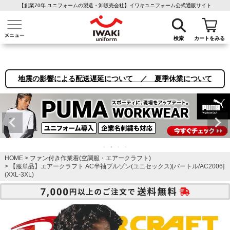
【創業70年 ユニフォームの製造・卸販売会社】イワキユニフォーム公式通販サイト
介護ユニフォーム
作業着・作業服
ファン付き作業着
医療白衣
事務
検索
カートをみる
地震の影響による配送遅延について ／ 夏季休業について
HOME
ファン付き作業着(空調服・エアークラフト)
【服単品】エアークラフト AC半袖ブルゾン(ユニセックス)[バートル/AC2006]
(XXL-3XL)