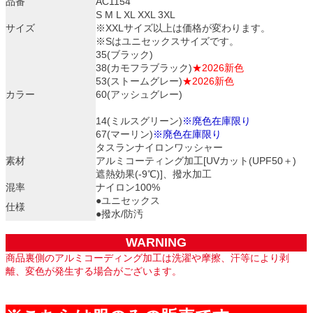
品番
AC1154
S M L XL XXL 3XL
サイズ
※XXLサイズ以上は価格が変わります。
※Sはユニセックスサイズです。
35(ブラック)
38(カモフラブラック)
★2026新色
53(ストームグレー)
★2026新色
カラー
60(アッシュグレー)
14(ミルスグリーン)
※廃色在庫限り
67(マーリン)
※廃色在庫限り
タスランナイロンワッシャー
素材
アルミコーティング加工[UVカット(UPF50＋)
遮熱効果(-9℃)]、撥水加工
混率
ナイロン100%
●ユニセックス
仕様
●撥水/防汚
WARNING
商品裏側のアルミコーディング加工は洗濯や摩擦、汗等により剥
離、変色が発生する場合がございます。