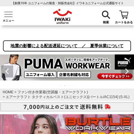
【創業70年 ユニフォームの製造・卸販売会社】イワキユニフォーム公式通販サイト
介護ユニフォーム
作業着・作業服
ファン付き作業着
医療白衣
事務
検索
カートをみる
地震の影響による配送遅延について ／ 夏季休業について
HOME
ファン付き作業着(空調服・エアークラフト)
エアークラフト タクティカルベスト(ユニセックス)[バートル/AC1154] (S-XL)