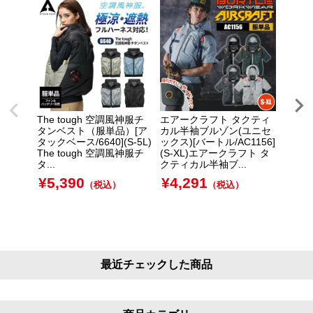
The tough 空調風神服チ
エアークラフト タクティ
【服単
タンベスト（服単品）[ア
カル半袖ブルゾン(ユニセ
ト A
タックベース/6640](S-5L)
ックス)[バートル/AC1156]
ット(
The tough 空調風神服チ
(S-XL)エアークラフト タ
トル/A
タ...
クティカル半袖ブ...
品】エ
ー...
¥
5,390
¥
4,291
（税込）
（税込）
¥
4,
最近チェックした商品