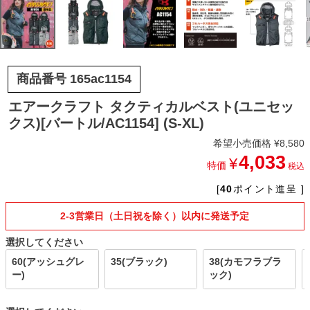
商品番号
165ac1154
エアークラフト タクティカルベスト(ユニセッ
クス)[バートル/AC1154] (S-XL)
希望小売価格
¥
8,580
4,033
¥
特価
税込
[
40
ポイント進呈 ]
2-3営業日（土日祝を除く）以内に発送予定
選択してください
60(アッシュグレ
35(ブラック)
38(カモフラブラ
ー)
ック)