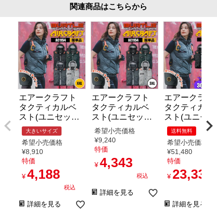
関連商品はこちらから
エアークラフト
エアークラフト
エアークラフ
タクティカルベ
タクティカルベ
タクティカル
スト(ユニセック
スト(ユニセック
スト(ユニセ
ス)[バート
ス)[バート
ス)+ファン+
希望小売価格
大きいサイズ
送料無料
ル/AC1154] (XXL)
ル/AC1154] (3XL)
テリーセット[
¥
9,240
希望小売価格
希望小売価格
ート
特価
¥
8,910
¥
51,480
ル/AC1154/AC
4,343
特価
特価
¥
AC10-1] (S-XL
4,188
23,338
※2026年デバ
¥
税込
¥
スセット
税込
税
詳細を見る
詳細を見る
詳細を見る