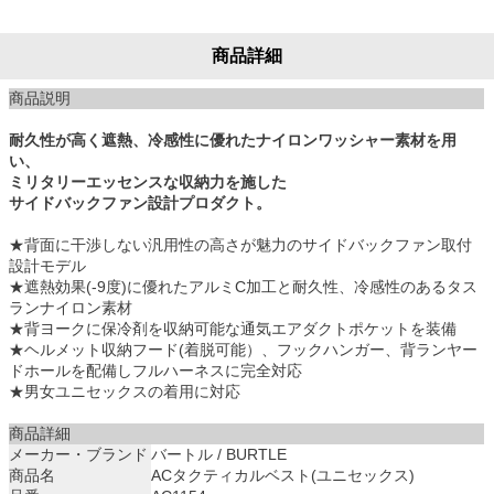
商品詳細
商品説明
耐久性が高く遮熱、冷感性に優れたナイロンワッシャー素材を用
い、
ミリタリーエッセンスな収納力を施した
サイドバックファン設計プロダクト。
★背面に干渉しない汎用性の高さが魅力のサイドバックファン取付
設計モデル
★遮熱効果(-9度)に優れたアルミC加工と耐久性、冷感性のあるタス
ランナイロン素材
★背ヨークに保冷剤を収納可能な通気エアダクトポケットを装備
★ヘルメット収納フード(着脱可能）、フックハンガー、背ランヤー
ドホールを配備しフルハーネスに完全対応
★男女ユニセックスの着用に対応
商品詳細
メーカー・ブランド
バートル / BURTLE
商品名
ACタクティカルベスト(ユニセックス)