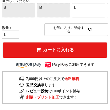
選択してください
S
M
L
お気に入りに登録す
る
カートに入れる
ご利用できます
7,000円以上のご注文で
送料無料
返品交換
承ります
レビュー投稿
で100ポイント付与
刺繍・プリント加工
できます！