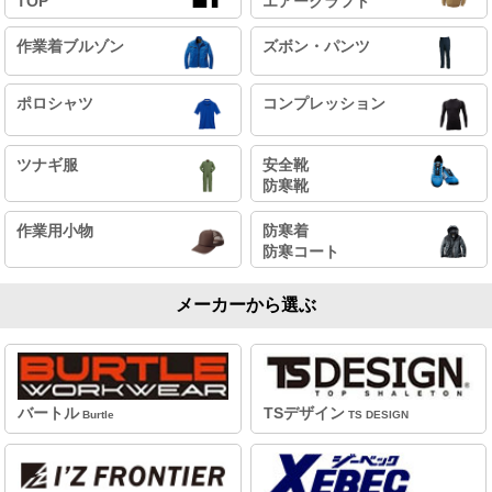
TOP
エアークラフト
作業着ブルゾン
ズボン・パンツ
ポロシャツ
コンプレッション
ツナギ服
安全靴
防寒靴
作業用小物
防寒着
防寒コート
メーカーから選ぶ
バートル
TSデザイン
Burtle
TS DESIGN