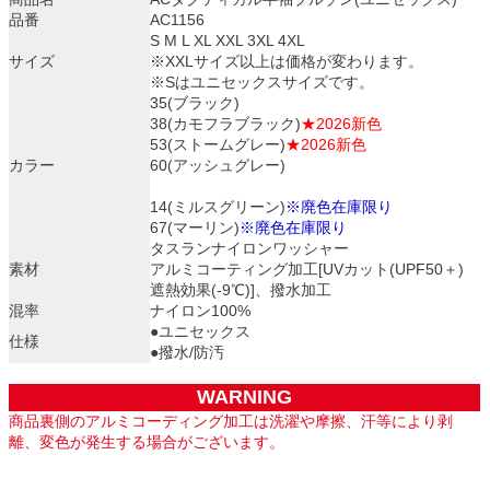
品番
AC1156
S M L XL XXL 3XL 4XL
サイズ
※XXLサイズ以上は価格が変わります。
※Sはユニセックスサイズです。
35(ブラック)
38(カモフラブラック)
★2026新色
53(ストームグレー)
★2026新色
カラー
60(アッシュグレー)
14(ミルスグリーン)
※廃色在庫限り
67(マーリン)
※廃色在庫限り
タスランナイロンワッシャー
素材
アルミコーティング加工[UVカット(UPF50＋)
遮熱効果(-9℃)]、撥水加工
混率
ナイロン100%
●ユニセックス
仕様
●撥水/防汚
WARNING
商品裏側のアルミコーディング加工は洗濯や摩擦、汗等により剥
離、変色が発生する場合がございます。