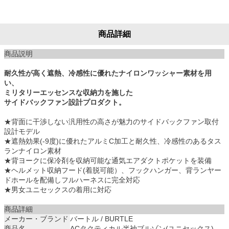
商品詳細
商品説明
耐久性が高く遮熱、冷感性に優れたナイロンワッシャー素材を用
い、
ミリタリーエッセンスな収納力を施した
サイドバックファン設計プロダクト。
★背面に干渉しない汎用性の高さが魅力のサイドバックファン取付
設計モデル
★遮熱効果(-9度)に優れたアルミC加工と耐久性、冷感性のあるタス
ランナイロン素材
★背ヨークに保冷剤を収納可能な通気エアダクトポケットを装備
★ヘルメット収納フード(着脱可能）、フックハンガー、背ランヤー
ドホールを配備しフルハーネスに完全対応
★男女ユニセックスの着用に対応
商品詳細
メーカー・ブランド
バートル / BURTLE
商品名
ACタクティカル半袖ブルゾン(ユニセックス)