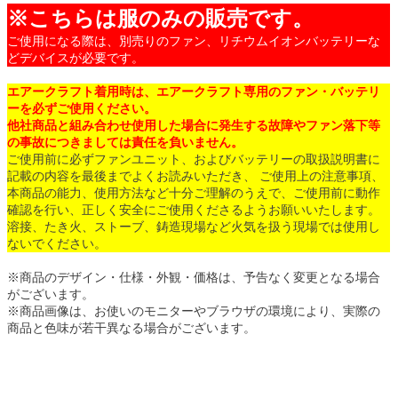
※こちらは服のみの販売です。
ご使用になる際は、別売りのファン、リチウムイオンバッテリーな
どデバイスが必要です。
エアークラフト着用時は、エアークラフト専用のファン・バッテリ
ーを必ずご使用ください。
他社商品と組み合わせ使用した場合に発生する故障やファン落下等
の事故につきましては責任を負いません。
ご使用前に必ずファンユニット、およびバッテリーの取扱説明書に
記載の内容を最後までよくお読みいただき、 ご使用上の注意事項、
本商品の能力、使用方法など十分ご理解のうえで、ご使用前に動作
確認を行い、正しく安全にご使用くださるようお願いいたします。
溶接、たき火、ストーブ、鋳造現場など火気を扱う現場では使用し
ないでください。
※商品のデザイン・仕様・外観・価格は、予告なく変更となる場合
がございます。
※商品画像は、お使いのモニターやブラウザの環境により、実際の
商品と色味が若干異なる場合がございます。