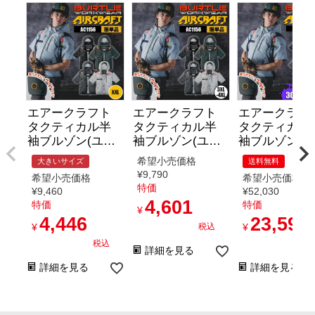
エアークラフト
エアークラフト
エアークラフ
タクティカル半
タクティカル半
タクティカル
袖ブルゾン(ユニ
袖ブルゾン(ユニ
袖ブルゾン(
セックス)[バート
セックス)[バート
セックス)+フ
希望小売価格
大きいサイズ
送料無料
ル/AC1156] (XXL)
ル/AC1156] (3XL-
+バッテリー
¥
9,790
希望小売価格
希望小売価格
4XL)
ト[バート
特価
¥
9,460
¥
52,030
ル/AC1156/AC
4,601
特価
特価
¥
AC10-1] (S-XL
4,446
23,596
※2026年デバ
¥
税込
¥
スセット
税込
税
詳細を見る
詳細を見る
詳細を見る