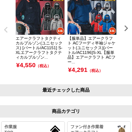
エアークラフトタクティ
【服単品】エアークラフ
エアー
カルブルゾン(ユニセック
ト ACフーディ半袖ジャケ
カル半
ス) [バートル/AC1151] S-
ット(ユニセックス)[バー
ックス)
XLエアークラフトタクテ
トル/AC1196]S-XL【服単
(3XL
ィカルブルゾン...
品】エアークラフト ACフ
タクテ
ー...
¥
4,550
¥
4,
（税込）
¥
4,291
（税込）
最近チェックした商品
商品カテゴリ
作業服
ファン付き作業着