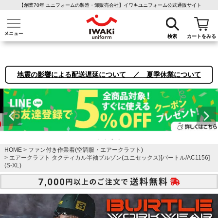
【創業70年 ユニフォームの製造・卸販売会社】イワキユニフォーム公式通販サイト
介護ユニフォーム
作業着・作業服
ファン付き作業着
医療白衣
事務
検索
カートをみる
地震の影響による配送遅延について ／ 夏季休業について
HOME
ファン付き作業着(空調服・エアークラフト)
エアークラフト タクティカル半袖ブルゾン(ユニセックス)[バートル/AC1156]
(S-XL)