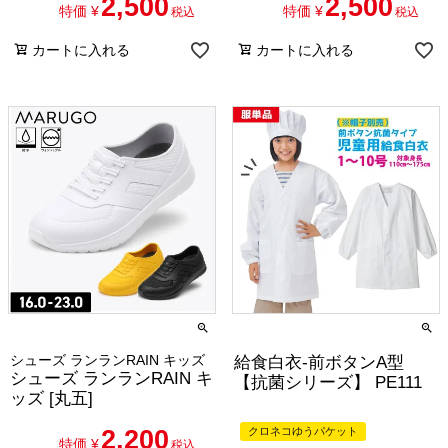
2,500
2,500
特価
¥
特価
¥
税込
税込
カートに入れる
カートに入れる
シューズ ランランRAIN キッズ
給食白衣-前ボタンA型
シューズ ランランRAIN キ
【抗菌シリーズ】 PE111
ッズ [丸五]
2,200
クロネコゆうパケット
特価
¥
税込