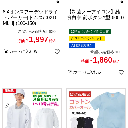
8.4オンスフーデッドライ
【制菌ノーアイロン】給
トパーカー[トムス/00216-
食白衣 前ボタンA型 606-0
MLH] (100-150)
希望小売価格
¥
3,630
10時までの注文で即日出荷
1,997
クロネコゆうパケット
特価
¥
税込
大口割引対象外
カートに入れる
希望小売価格
¥
0
1,860
特価
¥
税込
カートに入れる