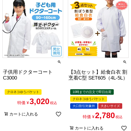
子供用ドクターコート
【3点セット】給食白衣 割
C3000
烹着C型 SET605（4L-5L）
クロネコゆうパケット
10時までの注文で即日出荷
3,020
クロネコゆうパケット
特価
¥
税込
大口割引対象外
大きいサイズ
2,780
カートに入れる
特価
¥
税込
カートに入れる