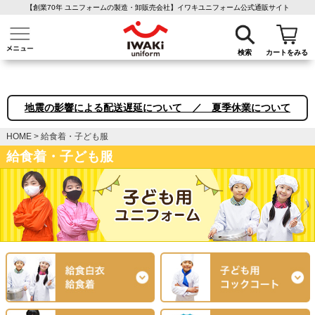
【創業70年 ユニフォームの製造・卸販売会社】イワキユニフォーム公式通販サイト
介護ユニフォーム
作業着・作業服
ファン付き作業着
医療白衣
事務
検索
カートをみる
地震の影響による配送遅延について ／ 夏季休業について
HOME
給食着・子ども服
給食着・子ども服