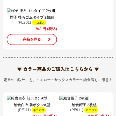
帽子 後ろゴムタイプ 2枚組
(PE901)
ネコポス
円
(税込)
940
商品を見る
▼ カラー商品のご購入はこちらから ▼
定番の白以外にも、イエロー・サックスカラーの給食着もご用意！
給食白衣 前ボタンA型
給食帽子 2枚組
(PE111)
(PE911)
ネコポス
ネコポス