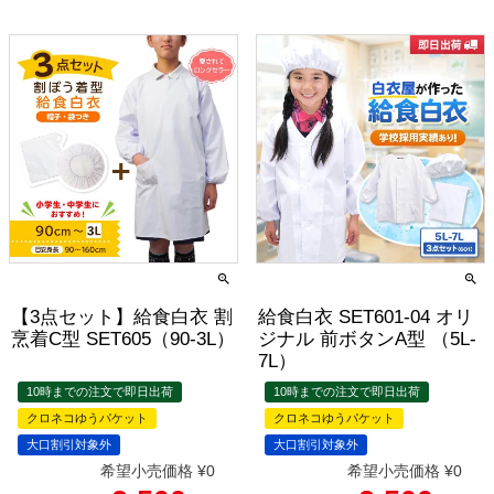
【3点セット】給食白衣 割
給食白衣 SET601-04 オリ
烹着C型 SET605（90-3L）
ジナル 前ボタンA型 （5L-
7L）
10時までの注文で即日出荷
10時までの注文で即日出荷
クロネコゆうパケット
クロネコゆうパケット
大口割引対象外
大口割引対象外
希望小売価格
¥
0
希望小売価格
¥
0