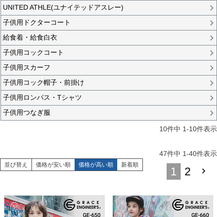
UNITED ATHLE(ユナイテッドアスレー)
子供用ドクターコート
給食着・給食白衣
子供用コックコート
子供用スカーフ
子供用コック帽子・前掛け
子供用ロンパス・Tシャツ
子供用つなぎ服
10
件中
1
-
10
件表示
47
件中
1
-
40
件表示
並び替え
価格が安い順
価格が高い順
新着順
1
2