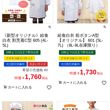
《新型オリジナル》給食
給食白衣 前ボタンA型
白衣 割烹着C型 605 (4L-
【オリジナル】 601 (5L-
5L)
7L) （8L-9L在庫限り）
10時までの注文で即日出荷
10時までの注文で即日出荷
クロネコゆうパケット
クロネコゆうパケット
大口割引対象外
大きいサイズ
大口割引対象外
希望小売価格
¥
0
1,730
特価
¥
税込
1,760
特価
¥
税込
カートに入れる
カートに入れる