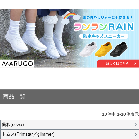
商品一覧
10
件中
1
-
10
件表示
桑和(sowa)
トムス(Printstar／glimmer)