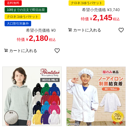
送料無料
クロネコゆうパケット
希望小売価格
¥
3,740
10時までの注文で即日出荷
2,145
クロネコゆうパケット
特価
¥
税込
大口割引対象外
カートに入れる
希望小売価格
¥
0
2,180
特価
¥
税込
カートに入れる