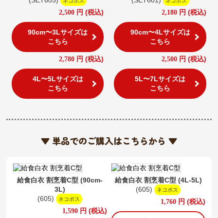
(SET605)
(SET601)
ネコポス
ネコポス
円
(税込)
円
(税込)
2,500
2,180
90cm〜3Lサイズは
90cm〜4Lサイズは
こちら
こちら
円
(税込)
円
(税込)
2,780
2,500
4L〜5Lサイズは
5L〜7Lサイズは
こちら
こちら
▼ 単品でのご購入はこちらから ▼
給食白衣 割烹着C型 (90cm-
給食白衣 割烹着C型 (4L-5L)
3L)
(605)
ネコポス
(605)
ネコポス
円
(税込)
1,760
円
(税込)
1,590