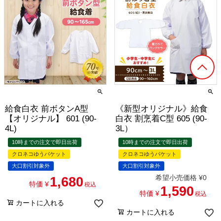
給食白衣 前ボタンA型
《新型オリジナル》給食
【オリジナル】 601 (90-
白衣 割烹着C型 605 (90-
4L)
3L）
10時までの注文で即日出荷
10時までの注文で即日出荷
クロネコゆうパケット
クロネコゆうパケット
大口割引対象外
大口割引対象外
希望小売価格
¥
0
1,680
特価
¥
税込
1,590
特価
¥
税込
カートに入れる
カートに入れる