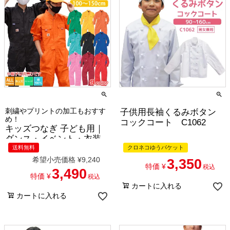
刺繍やプリントの加工もおすす
子供用長袖くるみボタン
め！
コックコート C1062
キッズつなぎ 子ども用｜
ダンス・イベント・衣装
送料無料
クロネコゆうパケット
におすすめ｜キッズツナ
ギ[桑和/9009]
希望小売価格
¥
9,240
3,350
特価
¥
税込
3,490
特価
¥
税込
カートに入れる
カートに入れる