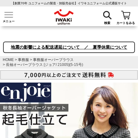
【創業70年 ユニフォームの製造・卸販売会社】イワキユニフォーム公式通販サイト
介護ユニフォーム
作業着・作業服
ファン付き作業着
医療白衣
事務
検索
カートをみる
地震の影響による配送遅延について ／ 夏季休業について
HOME
事務服
事務服オーバーブラウス
長袖オーバーブラウス [ジョア/ 21005](5-15号)