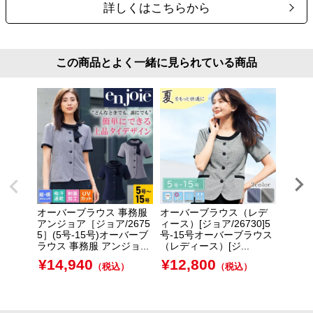
詳しくはこちらから
この商品とよく一緒に見られている商品
オーバーブラウス 事務服
オーバーブラウス（レデ
長袖オ
アンジョア［ジョア/2675
ィース）[ジョア/26730]5
ョア/ 2
5］(5号-15号)オーバーブ
号-15号オーバーブラウス
袖オー
ラウス 事務服 アンジョ...
（レディース）[ジ...
ア/ ...
¥
14,940
¥
12,800
¥
20
（税込）
（税込）