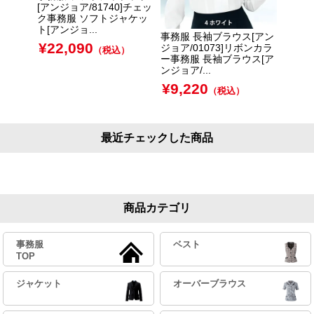
[アンジョア/81740]チェッ
2020
ク事務服 ソフトジャケッ
cm丈[ジ
ト[アンジョ...
¥
11
事務服 長袖ブラウス[アン
¥
22,090
ジョア/01073]リボンカラ
（税込）
ー事務服 長袖ブラウス[ア
ンジョア/...
¥
9,220
（税込）
最近チェックした商品
商品カテゴリ
事務服
ベスト
TOP
ジャケット
オーバーブラウス