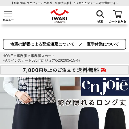
【創業70年 ユニフォームの製造・卸販売会社】イワキユニフォーム公式通販サイト
介護ユニフォーム
作業着・作業服
ファン付き作業着
医療白衣
事務
検索
カートをみる
地震の影響による配送遅延について ／ 夏季休業について
HOME
事務服
事務服スカート
Aラインスカート58cm丈[ジョア/52023](5-15号)