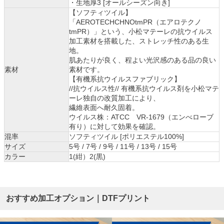
・生地厚3 [オールシーズン向き]
【ソフティツイル】
「AEROTECHCHNOtmPR（エアロテクノ
tmPR）」という、小松マテーレの抗ウイルス
加工素材を搭載した、ストレッチ性のある生
地。
肌あたりが良く、程よい光沢感のある品の良い
素材
素材です。
【有機系抗ウイルスファブリック】
//抗ウイルス性// 有機系抗ウイルス剤を小松マテ
ーレ独自の改質加工により、
繊維表面へ耐久固着。
ウイルス株：ATCC VR-1679（エンべローブ
有り）に対して効果を確認。
混率
ソフティツイル [ポリエステル100%]
サイズ
5号 / 7号 / 9号 / 11号 / 13号 / 15号
カラー
1(紺）2(黒)
おすすめ加工オプション｜DTFプリント