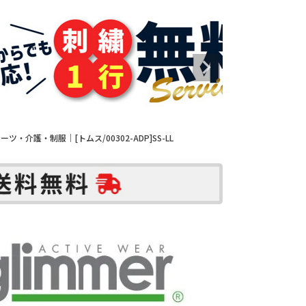
・介護・制服｜[トムス/00302-ADP]SS-LL