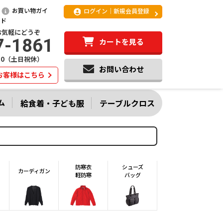
お買い物ガイ
ログイン｜新規会員登録
ド
お気軽にどうぞ
7-1861
カートを見る
:20（土日祝休）
お問い合わせ
お客様はこちら
ム
給食着・子ども服
テーブルクロス
防寒衣
シューズ
カーディガン
軽防寒
バッグ