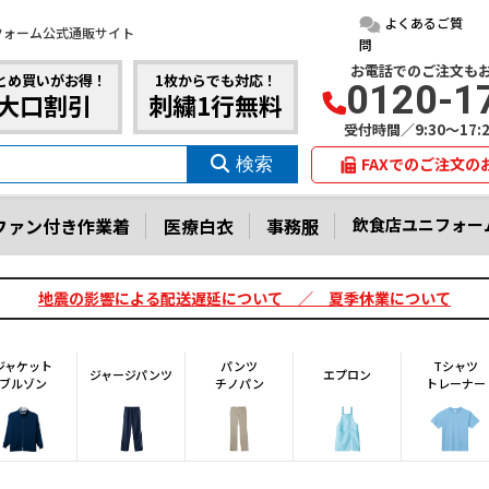
よくあるご質
フォーム公式通販サイト
問
お電話でのご注文も
とめ買いがお得！
1枚からでも対応！
0120-1
大口割引
刺繍1行無料
受付時間／9:30～17
FAXでのご注文の
ファン付き作業着
医療白衣
事務服
飲食店ユニフォー
地震の影響による配送遅延について ／ 夏季休業について
ジャケット
パンツ
Tシャツ
ジャージパンツ
エプロン
ブルゾン
チノパン
トレーナー