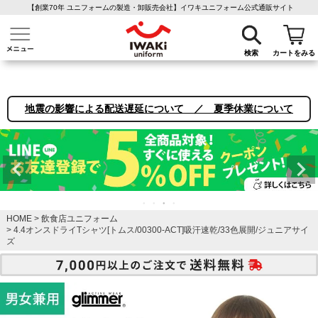
【創業70年 ユニフォームの製造・卸販売会社】イワキユニフォーム公式通販サイト
介護ユニフォーム
作業着・作業服
ファン付き作業着
医療白衣
事務
検索
カートをみる
地震の影響による配送遅延について ／ 夏季休業について
HOME
飲食店ユニフォーム
4.4オンスドライTシャツ[トムス/00300-ACT]吸汗速乾/33色展開/ジュニアサイ
ズ