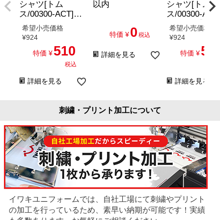
シャツ[トム
以内
シャツ[トム
ス/00300-ACT]
ス/00300-ACT
(SS-LL)吸汗速乾
(SS-LL)【吸
希望小売価格
希望小売価格
0
乾/33色展開】
特価
¥
税込
¥
924
¥
924
510
51
特価
¥
特価
¥
詳細を見る
税込
税
詳細を見る
詳細を見る
刺繍・プリント加工について
イワキユニフォームでは、自社工場にて刺繍やプリント
の加工を行っているため、素早い納期が可能です！実績