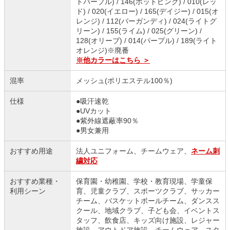
トパープル) / 146(ホットピンク) / 010(レッ
ド) / 020(イエロー) / 165(デイジー) / 015(オ
レンジ) / 112(バーガンディ) / 024(ライトグ
リーン) / 155(ライム) / 025(グリーン) /
128(オリーブ) / 014(パープル) / 189(ライト
オレンジ)※廃番
※他カラーはこちら ＞
混率
メッシュ(ポリエステル100％)
仕様
●吸汗速乾
●UVカット
●紫外線遮蔽率90％
●男女兼用
おすすめ用途
法人ユニフォーム、チームウェア、
ネーム刺
繍対応
おすすめ業種・
保育園・幼稚園、学校・教育現場、学童保
利用シーン
育、児童クラブ、スポーツクラブ、サッカー
チーム、バスケットボールチーム、ダンスス
クール、地域クラブ、子ども会、イベントス
タッフ、飲食店、キッズ向け施設、レジャー
施設、アウトドア施設、チームウェア、スタ