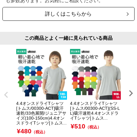
も多数あります。お気軽にご相談ください。
詳しくはこちらから
この商品とよく一緒に見られている商品
4.4オンスドライTシャツ
4.4オンスドライTシャツ
4.4
[トムス/00300-ACT]吸汗
[トムス/00300-ACT](SS-L
[トムス
速乾/33色展開/ジュニアサ
L)吸汗速乾4.4オンスドラ
-5L)
イズ(100-150cm)4.4オン
イTシャツ[トムス...
ャツ[ト
スドライTシャツ[トムス...
¥
510
¥
58
（税込）
¥
480
（税込）