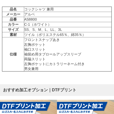
品名
コックシャツ 兼用
メーカー
アルベ
品番
AS8800
カラー
C-1（ホワイト）
サイズ
SS、S、M、L、LL、3L
素材
ツイル（ポリエステル65％、綿35％）
フロントスナップあき
左胸ポケット
袖口スリット
仕様
袖留め用タブロールアップスリーブ
両脇スリット
左胸ポケットにカトラリーネーム付き
男女兼用
おすすめ加工オプション｜DTFプリント