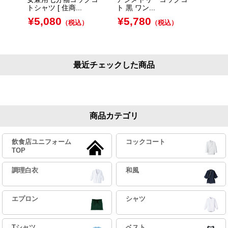
トシャツ [ 住商...
ト 黒 ワン...
ダンデ
クコート
¥
5,080
¥
5,780
（税込）
（税込）
¥
5,
最近チェックした商品
商品カテゴリ
飲食店ユニフォーム
コックコート
TOP
調理白衣
和風
エプロン
シャツ
Tシャツ
ベスト