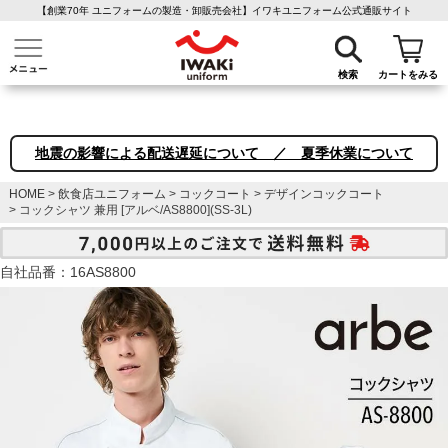
【創業70年 ユニフォームの製造・卸販売会社】イワキユニフォーム公式通販サイト
介護ユニフォーム
作業着・作業服
ファン付き作業着
医療白衣
事務
検索
カートをみる
地震の影響による配送遅延について ／ 夏季休業について
HOME
飲食店ユニフォーム
コックコート
デザインコックコート
コックシャツ 兼用 [アルベ/AS8800](SS-3L)
自社品番：16AS8800