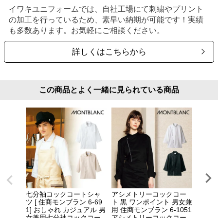
イワキユニフォームでは、自社工場にて刺繍やプリント
の加工を行っているため、素早い納期が可能です！実績
も多数あります。お気軽にご相談ください。
詳しくはこちらから
この商品とよく一緒に見られている商品
七分袖コックコートシャ
アシメトリーコックコー
モダン
ツ [ 住商モンブラン 6-69
ト 黒 ワンポイント 男女兼
ックコ
1] おしゃれ カジュアル 男
用 住商モンブラン 6-1051
ン 6-
女兼用七分袖コックコー
アシメトリーコックコー
ベーシ