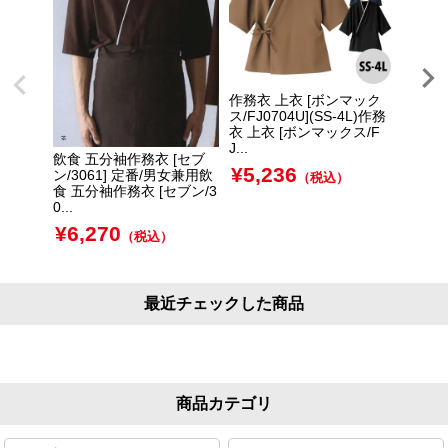
作務衣 上衣 [ボンマック
Lee
ス/FJ0704U](SS-4L)作務
プ[LC
衣 上衣 [ボンマックス/F
ス]（
J...
ルキャッ
飲食 五分袖作務衣 [セブ
¥
5,236
¥
3,
ン/3061] 定番/男女兼用飲
（税込）
食 五分袖作務衣 [セブン/3
0...
¥
6,270
（税込）
最近チェックした商品
商品カテゴリ