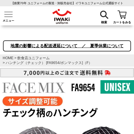
【創業70年 ユニフォームの製造・卸販売会社】イワキユニフォーム公式通販サイト
介護ユニフォーム
作業着・作業服
ファン付き作業着
医療白衣
事務
検索
カートをみる
地震の影響による配送遅延について ／ 夏季休業について
HOME
飲食店ユニフォーム
ハンチング（チェック） [FA9654/ボンマックス]（F）