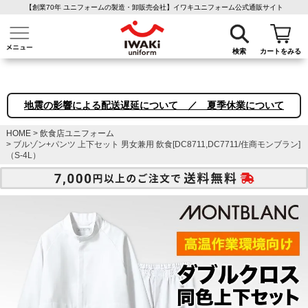
【創業70年 ユニフォームの製造・卸販売会社】イワキユニフォーム公式通販サイト
介護ユニフォーム
作業着・作業服
ファン付き作業着
医療白衣
事務
検索
カートをみる
地震の影響による配送遅延について ／ 夏季休業について
HOME
飲食店ユニフォーム
ブルゾン+パンツ 上下セット 男女兼用 飲食[DC8711,DC7711/住商モンブラン]
（S-4L）