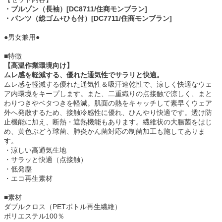
・ブルゾン（長袖）[DC8711/住商モンブラン]
・パンツ（総ゴム+ひも付）[DC7711/住商モンブラン]
●男女兼用●
■特徴
【高温作業環境向け】
ムレ感を軽減する、優れた通気性でサラリと快適。
ムレ感を軽減する優れた通気性＆吸汗速乾性で、涼しく快適なウェ
ア内環境をキープします。また、二重織りの点接触で涼しく、まと
わりつきやベタつきを軽減。肌面の熱をキャッチして素早くウェア
外へ発散するため、接触冷感性に優れ、ひんやり快適です。透け防
止機能に加え、断熱・遮熱機能もあります。繊維状の大腸菌をはじ
め、黄色ぶどう球菌、肺炎かん菌対応の制菌加工も施してありま
す。
・涼しい高通気生地
・サラッと快適（点接触）
・低発塵
・エコ再生素材
■素材
ダブルクロス（PETボトル再生繊維）
ポリエステル100％