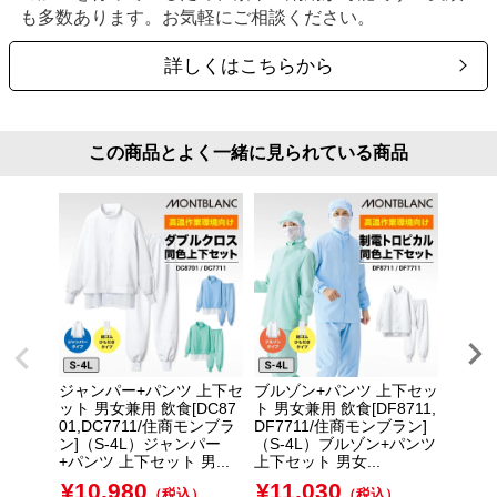
も多数あります。お気軽にご相談ください。
詳しくはこちらから
この商品とよく一緒に見られている商品
ジャンパー+パンツ 上下セ
ブルゾン+パンツ 上下セッ
ブルゾ
ット 男女兼用 飲食[DC87
ト 男女兼用 飲食[DF8711,
ト 男女
01,DC7711/住商モンブラ
DF7711/住商モンブラン]
RL77
ン]（S-4L）ジャンパー
（S-4L）ブルゾン+パンツ
（S-
+パンツ 上下セット 男...
上下セット 男女...
上下セッ
¥
10,980
¥
11,030
¥
7,
（税込）
（税込）