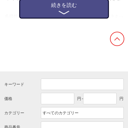
す。
多様性の時代となり、男性は〇〇、女性は〇〇 と決まっ
た制服を着用するニーズより、性別問わず同じものや、
形やデザインは同じだがカラーなどは選択可等制服におい
ても多様性のニーズが高まってきております。
トムスの商品は当初よりジェンダーやジェネレーションを
意識せず汎用性の高い商品を開発・リリースしてきまし
た。
多様性が広まる中カジュアルな方にシフトしていく流れが
生まれています、
トムスのカットソーはそんなニーズに合致するものをご用
意しています。
キーワード
■「Printstar」
あらゆるシーンで頼れるロングセラーブランド
価格
円～
円
ユーザーを引き立たせる存在としてジェンダーやジェネレ
ーションを超えてライフスタイルを支える プリンタブルウ
ェアブランド。
カテゴリー
■「glimmer」
商品番号