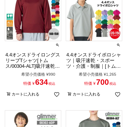
4.4オンスドライロングス
4.4オンスドライポロシャ
リーブTシャツ[トム
ツ｜吸汗速乾・スポー
ス/00304-ALT]吸汗速乾/
ツ・介護・制服｜[トム
男女兼用
ス/00302-ADP]
希望小売価格
¥
990
希望小売価格
¥
1,265
634
700
特価
¥
特価
¥
税込
税込
カートに入れる
カートに入れる