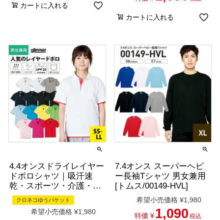
カートに入れる
カートに入れる
4.4オンスドライレイヤー
7.4オンス スーパーヘビ
ドポロシャツ｜吸汗速
ー長袖Tシャツ 男女兼用
乾・スポーツ・介護・制
[トムス/00149-HVL]
服｜[トムス/00339-AYP]
希望小売価格
¥
1,980
クロネコゆうパケット
SS-LL
1,090
希望小売価格
¥
1,980
特価
¥
税込