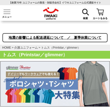
【創業70年 ユニフォームの製造・卸販売会社】イワキユニフォーム公式通販サイト
介護ユニフォーム
作業着・作業服
ファン付き作業着
医療白衣
事務
検索
カートをみる
地震の影響による配送遅延について ／ 夏季休業について
HOME
介護ユニフォーム
トムス（Printstar／glimmer）
トムス（Printstar／glimmer）