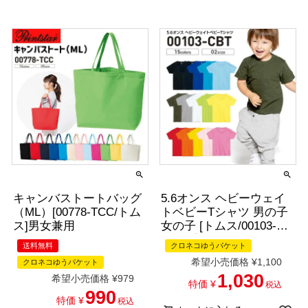
キャンバストートバッグ
5.6オンス ヘビーウェイ
（ML）[00778-TCC/トム
トベビーTシャツ 男の子
ス]男女兼用
女の子 [トムス/00103-
CBT]【返品キャンセル不
送料無料
クロネコゆうパケット
可】
希望小売価格
¥
1,100
クロネコゆうパケット
1,030
希望小売価格
¥
979
特価
¥
税込
990
特価
¥
税込