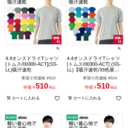
4.4オンスドライTシャツ
4.4オンスドライTシャツ
[トムス/00300-ACT](SS-
[トムス/00300-ACT] (SS-
LL)吸汗速乾
LL)【吸汗速乾/33色展
開】
希望小売価格
¥
924
希望小売価格
¥
924
510
510
特価
¥
特価
¥
税込
税込
カートに入れる
カートに入れる