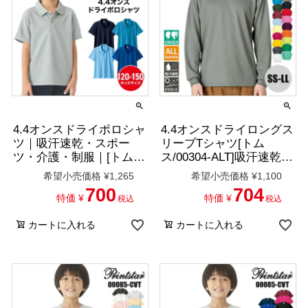
4.4オンスドライポロシャ
4.4オンスドライロングス
ツ｜吸汗速乾・スポー
リーブTシャツ[トム
ツ・介護・制服｜[トム
ス/00304-ALT]吸汗速乾/
ス/00302-ADP]120-150
男女兼用
希望小売価格
¥
1,265
希望小売価格
¥
1,100
700
704
特価
¥
特価
¥
税込
税込
カートに入れる
カートに入れる