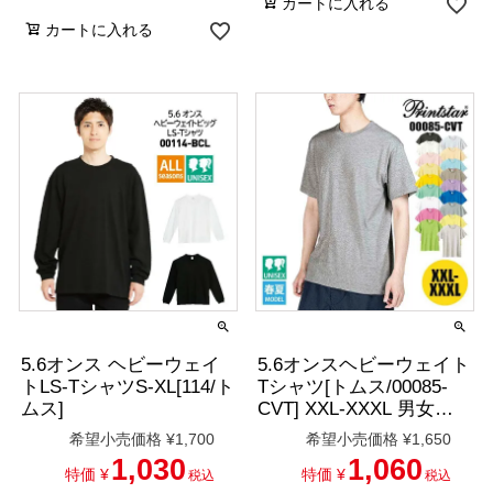
カートに入れる
カートに入れる
5.6オンス ヘビーウェイ
5.6オンスヘビーウェイト
トLS-TシャツS-XL[114/ト
Tシャツ[トムス/00085-
ムス]
CVT] XXL-XXXL 男女兼
用/50色展開
希望小売価格
¥
1,700
希望小売価格
¥
1,650
1,030
1,060
特価
¥
特価
¥
税込
税込