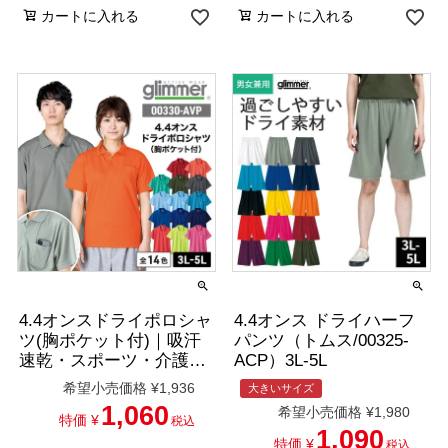
カートに入れる
カートに入れる
4.4オンスドライポロシャ
4.4オンス ドライハーフ
ツ(胸ポケット付)｜吸汗
パンツ（トムス/00325-
速乾・スポーツ・介護・
ACP）3L-5L
制服｜[トムス/00330-
希望小売価格
¥
1,936
大きいサイズ
AVP]3L-5L
1,060
希望小売価格
¥
1,980
特価
¥
税込
1,090
特価
¥
税込