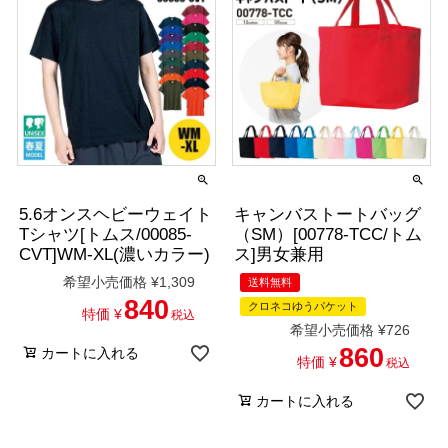
5.6オンスヘビーウェイト
キャンバストートバッグ
Tシャツ[トムス/00085-
（SM）[00778-TCC/トム
CVT]WM-XL(濃いカラー)
ス]男女兼用
希望小売価格
¥
1,309
送料無料
840
クロネコゆうパケット
特価
¥
税込
希望小売価格
¥
726
860
カートに入れる
特価
¥
税込
カートに入れる