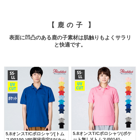
鹿の子
表面に凹凸のある鹿の子素材は肌触りもよくサラリ
と快適です。
5.8オンスT/Cポロシャツ(ポケ
5.8オンスT/Cポロシャツ[トム
ット無し)[トムス/00141-
ス/00100-VP]形状安定/UVカッ