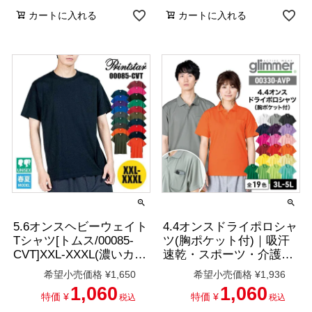
カートに入れる
カートに入れる
5.6オンスヘビーウェイト
4.4オンスドライポロシャ
Tシャツ[トムス/00085-
ツ(胸ポケット付)｜吸汗
CVT]XXL-XXXL(濃いカラ
速乾・スポーツ・介護・
ー)
制服｜[トムス/00330-
希望小売価格
¥
1,650
希望小売価格
¥
1,936
AVP]3L-5L
1,060
1,060
特価
¥
特価
¥
税込
税込