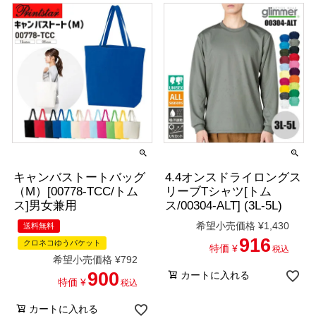
キャンバストートバッグ
4.4オンスドライロングス
（M）[00778-TCC/トム
リーブTシャツ[トム
ス]男女兼用
ス/00304-ALT] (3L-5L)
希望小売価格
¥
1,430
送料無料
916
クロネコゆうパケット
特価
¥
税込
希望小売価格
¥
792
900
カートに入れる
特価
¥
税込
カートに入れる