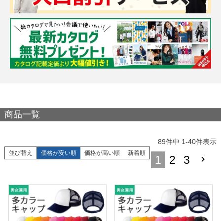
商品一覧
89
件中
1
-
40
件表示
並び替え
価格が安い順
価格が高い順
新着順
1
2
3