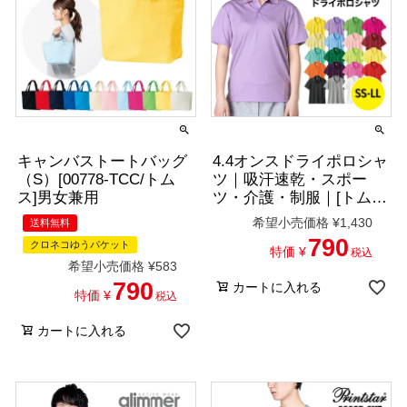
キャンバストートバッグ
4.4オンスドライポロシャ
（S）[00778-TCC/トム
ツ｜吸汗速乾・スポー
ス]男女兼用
ツ・介護・制服｜[トム
ス/00302-ADP]SS-LL
希望小売価格
¥
1,430
送料無料
790
クロネコゆうパケット
特価
¥
税込
希望小売価格
¥
583
790
カートに入れる
特価
¥
税込
カートに入れる