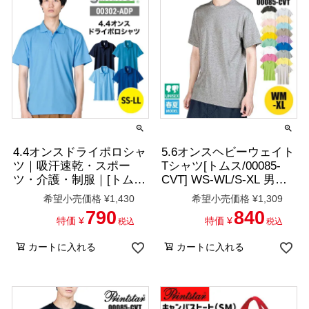
4.4オンスドライポロシャ
5.6オンスヘビーウェイト
ツ｜吸汗速乾・スポー
Tシャツ[トムス/00085-
ツ・介護・制服｜[トム
CVT] WS-WL/S-XL 男女
ス/00302-ADP]SS-LL
兼用/50色展開
希望小売価格
¥
1,430
希望小売価格
¥
1,309
790
840
特価
¥
特価
¥
税込
税込
カートに入れる
カートに入れる