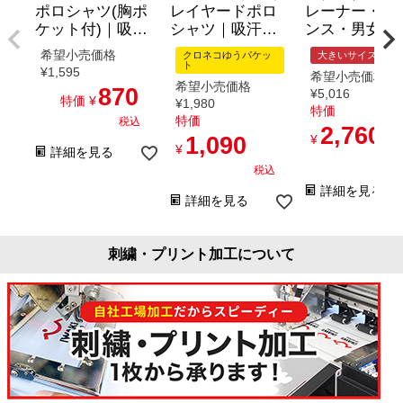
ポロシャツ(胸ポ
レイヤードポロ
レーナー・9.
ケット付)｜吸汗
シャツ｜吸汗速
ンス・男女兼
速乾・スポー
乾・スポーツ・
用・裏毛（ト
希望小売価格
クロネコゆうパケッ
大きいサイズ
ツ・介護・制服
介護・制服｜[ト
ス/00183-NS
ト
¥
1,595
希望小売価格
｜[トムス/00330-
ムス/00339-AYP]
3XL-4XL
希望小売価格
870
¥
5,016
AVP]SS-LL
SS-LL
特価
¥
¥
1,980
特価
特価
税込
2,760
1,090
¥
¥
詳細を見る
税
税込
詳細を見る
詳細を見る
刺繍・プリント加工について