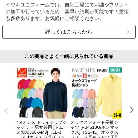
イワキユニフォームでは、自社工場にて刺繍やプリント
の加工を行っているため、素早い納期が可能です！実績
も多数あります。お気軽にご相談ください。
詳しくはこちらから
この商品とよく一緒に見られている商品
4.4オンス ドライジップジ
オックスフォード長袖シ
4.4
ャケット 男女兼用 [トム
ャツ [FB4510U/ボンマッ
ャケッ
ス/000358-AMJ]（LL-3
クス]（SS-4L）オックス
ス/000
L）4.4オンス ドライジッ
フォード長袖シャツ [FB...
4.4