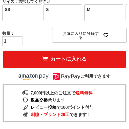
サイズ
選択してください
SS
S
M
お気に入りに登録す
る
カートに入れる
ご利用できます
7,000円以上のご注文で
送料無料
返品交換
承ります
レビュー投稿
で100ポイント付与
刺繍・プリント加工
できます！